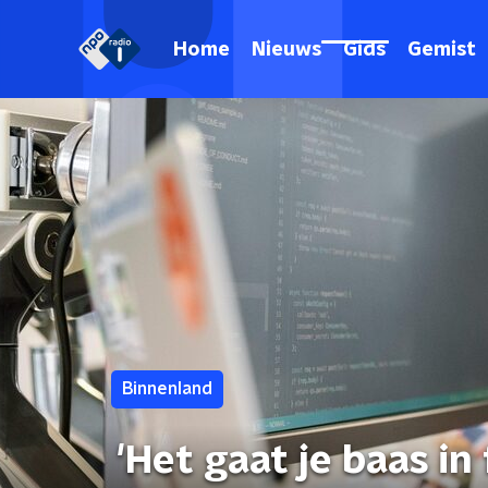
Home
Nieuws
Gids
Gemist
Binnenland
'Het gaat je baas in