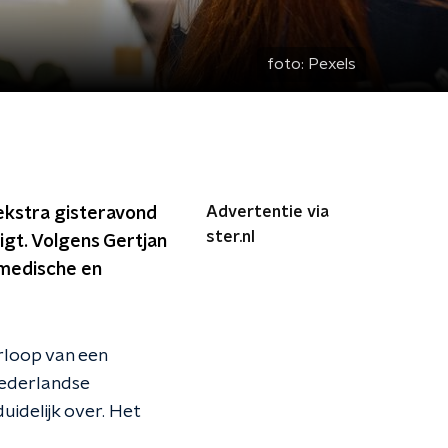
foto:
Pexels
Advertentie via
kstra gisteravond
ster.nl
gt. Volgens Gertjan
 medische en
rloop van een
Nederlandse
uidelijk over. Het