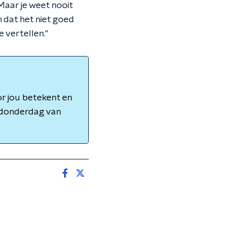
Maar je weet nooit
n dat het niet goed
e vertellen."
r jou betekent en
t donderdag van