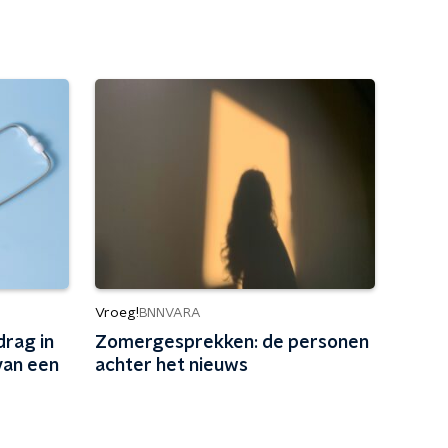
Vroeg!
BNNVARA
rag in
Zomergesprekken: de personen
van een
achter het nieuws