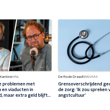
 Kantine
De Rode Draad
WNL
BNNVARA
e problemen met
Grensoverschrijdend ged
 en viaducten in
de zorg: 'Ik zou spreken 
d, maar extra geld blijft
angstcultuur'
lijk uit: 'In Friesland
e niet nog een jaartje