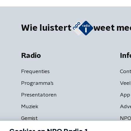
wachten
Wie luistert
weet me
Radio
Inf
Frequenties
Cont
Programma's
Veel
Presentatoren
App 
Muziek
Adv
Gemist
NPO