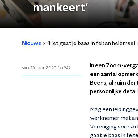
mankeert'
Nieuws
'Het gaat je baas in feiten helemaal
In een Zoom-verg
wo 16 juni 2021
16:30
een aantal opmerk
Beens, al ruim der
persoonlijke deta
Mag een leidinggev
werknemer met and
Vereniging voor Arb
gaat je baas in fei