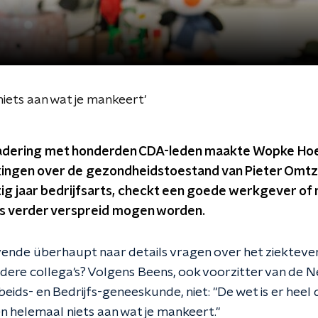
 niets aan wat je mankeert'
adering met honderden CDA-leden maakte Wopke Hoe
ingen over de gezondheidstoestand van Pieter Omtzi
tig jaar bedrijfsarts, checkt een goede werkgever of
ils verder verspreid mogen worden.
ende überhaupt naar details vragen over het ziekteve
ere collega's? Volgens Beens, ook voorzitter van de 
eids- en Bedrijfs-geneeskunde, niet: "De wet is er heel d
ten helemaal niets aan wat je mankeert."