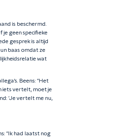
aand is beschermd.
 je geen specifieke
e gesprek is altijd
 hun baas omdat ze
ijkheidsrelatie wat
lega's. Beens: "Het
ets vertelt, moet je
nd: 'Je vertelt me nu,
s: "Ik had laatst nog