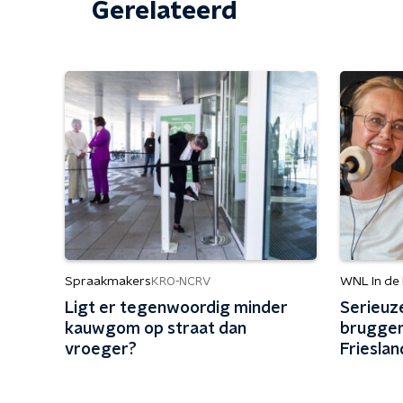
Gerelateerd
Spraakmakers
WNL In de
KRO-NCRV
Ligt er tegenwoordig minder
Serieuz
kauwgom op straat dan
bruggen
vroeger?
Frieslan
vermoede
kunnen w