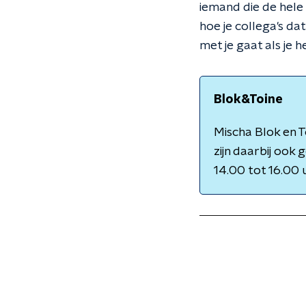
iemand die de hele 
hoe je collega's da
met je gaat als je 
Blok&Toine
Mischa Blok en T
zijn daarbij ook
14.00 tot 16.00 