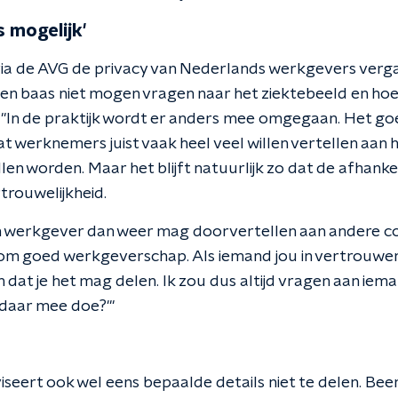
 mogelijk'
 via de AVG de privacy van Nederlands werkgevers verg
en baas niet mogen vragen naar het ziektebeeld en hoef
 "In de praktijk wordt er anders mee omgegaan. Het goed
at werknemers juist vaak heel veel willen vertellen aan
en worden. Maar het blijft natuurlijk zo dat de afhankel
trouwelijkheid.
n werkgever dan weer mag doorvertellen aan andere col
om goed werkgeverschap. Als iemand jou in vertrouwen i
n dat je het mag delen. Ik zou dus altijd vragen aan iema
 daar mee doe?'"
iseert ook wel eens bepaalde details niet te delen. Been