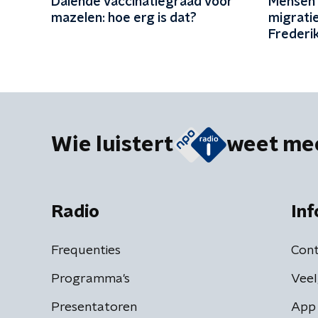
Dalende vaccinatiegraad voor
Mensen z
mazelen: hoe erg is dat?
migrati
Frederik
gepeild
migratie
Wie luistert
weet me
Radio
Inf
Frequenties
Cont
Programma's
Veel
Presentatoren
App 