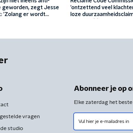
ijn niet ineens anti-
Reclame Code Commissie
e geworden, zegt Jesse
'ontzettend veel klachte
: 'Zolang er wordt
loze duurzaamheidsclaim
, zijn mensen tegen
'Vliegen één keer per ja
'
biobrandstof'
er
o
Abonneer je op o
Elke zaterdag het beste
act
gestelde vragen
de studio