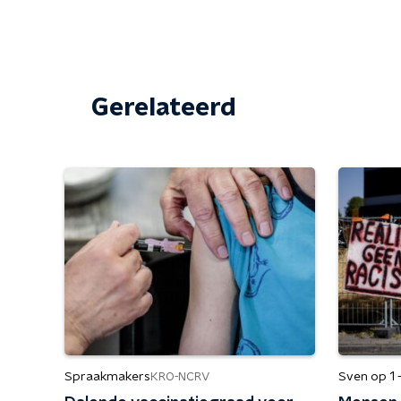
Gerelateerd
Spraakmakers
Sven op 1 
KRO-NCRV