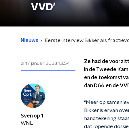
VVD'
Nieuws
Eerste interview Bikker als fractie
Ze had de voorzitt
di 17 januari 2023
13:54
in de Tweede Kamer
en de toekomst van
dan D66 en de VVD
"Meer op samenleve
Bikker is ervan ov
Sven op 1
handtekening staat
WNL
dat lopende dossiers