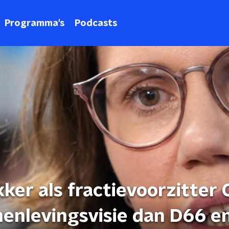
Programma's
Podcasts
ker als fractievoorzitter C
enlevingsvisie dan D66 e