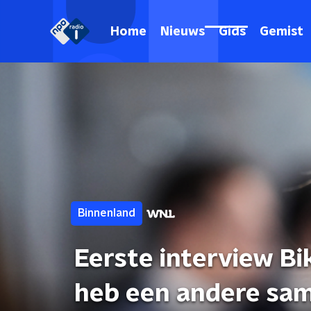
Home
Nieuws
Gids
Gemist
Binnenland
Eerste interview Bik
heb een andere sam