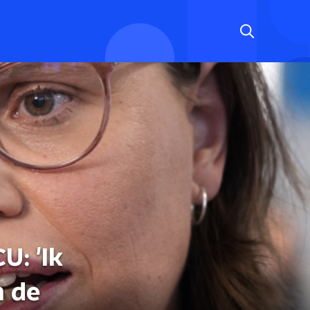
U: 'Ik
n de