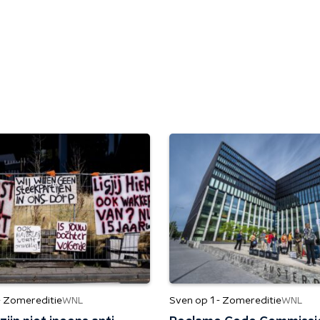
- Zomereditie
Sven op 1 - Zomereditie
WNL
WNL