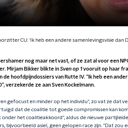
voorzitter CU: 'Ik heb een andere samenlevingsvisie dan
ershamer nog maar net vast, of ze zat al voor een N
. Mirjam Bikker blikte in
Sven op 1
vooruit op haar fr
 de hoofdpijndossiers van Rutte IV. "Ik heb een ande
", verzekerde ze aan Sven Kockelmann.
n gefocust en minder op het individu", zo vat ze dat v
ertuigd dat de coalitie tot goede compromissen kan kom
 onder het coalitieakkoord", aldus de nieuwe partijleid
, bijvoorbeeld asiel, geen gelopen race zijn. "Dat zou een