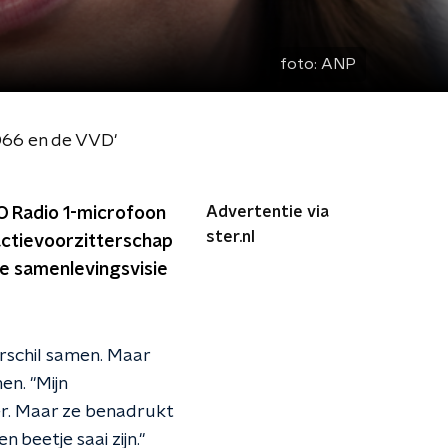
foto:
ANP
 D66 en de VVD'
Advertentie via
PO Radio 1-microfoon
ster.nl
actievoorzitterschap
re samenlevingsvisie
erschil samen. Maar
en. "Mijn
er. Maar ze benadrukt
 beetje saai zijn."