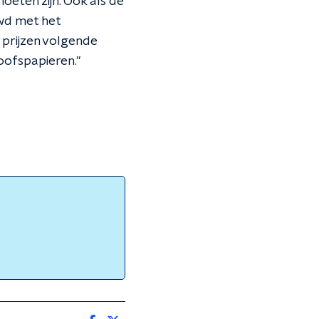
oeten zijn. Ook als de
uwd met het
e prijzen volgende
loofspapieren."