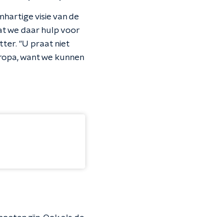
hartige visie van de
dat we daar hulp voor
ter. "U praat niet
ropa, want we kunnen