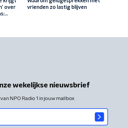
 krijgt
Waarom geldgesprekken met
n' over
vrienden zo lastig blijven
s:
ar met
nze wekelijkse nieuwsbrief
 van NPO Radio 1 in jouw mailbox