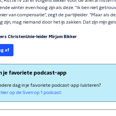
 Rutte IV zal er volgens Bikker voor de allerarmsten m
ende winter even hoog zijn als deze. "Ik ben niet getro
nier van compensatie", zegt de partijleider. "Maar als d
 zijn, mag niemand door het ijs zakken. Dat zijn mijn ge
ers ChristenUnie-leider Mirjam Bikker
ng af
in je favoriete podcast-app
 iedere dag in je favoriete podcast-app luisteren?
hier op de Sven op 1 podcast.