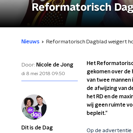
Reformatorisch Dag
Nieuws
Reformatorisch Dagblad weigert h
Het Reformatorisc
Door:
Nicole de Jong
gekomen over de h
di 8 mei 2018
09:50
van twee mannen in
de afwijzing van 
het RD en de maxim
wij geen ruimte vo
bepleit."
Dit is de Dag
Op de advertentie