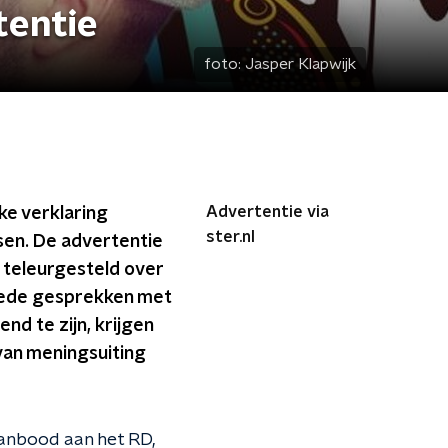
tentie
foto:
Jasper Klapwijk
Advertentie via
ke verklaring
ster.nl
sen. De advertentie
 teleurgesteld over
goede gesprekken met
d te zijn, krijgen
 van meningsuiting
anbood aan het RD,