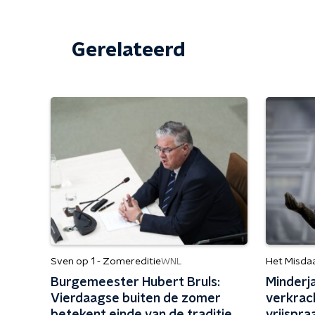
Gerelateerd
Sven op 1 - Zomereditie
Het Misda
WNL
Burgemeester Hubert Bruls:
Minderja
Vierdaagse buiten de zomer
verkrac