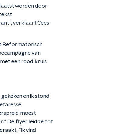
plaatst worden door
tekst
rant", verklaart Cees
et Reformatorisch
clamecampagne van
met een rood kruis
ar gekeken en ik stond
retaresse
verspreid moest
." De flyer leidde tot
raakt. "Ik vind