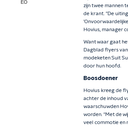
EO
zijn twee mannen te
de krant. "De uitin
'Onvoorwaardelijke 
Hovius, manager c
Want waar gaat het
Dagblad flyers van
modeketen Suit Sup
door hun hoofd.
Boosdoener
Hovius kreeg de flye
achter de inhoud va
waarschuwden Hoviu
worden. "Met de wij
veel commotie en m