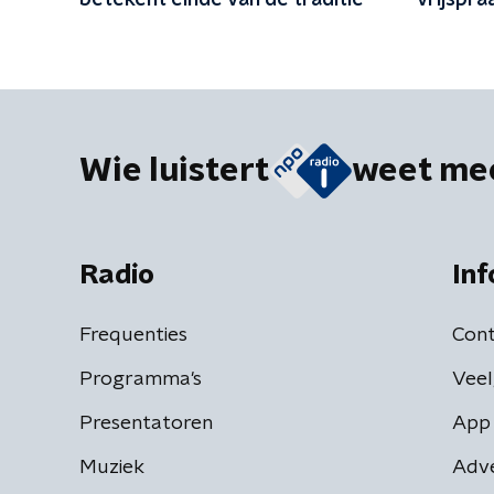
betekent einde van de traditie
vrijspra
en vrien
Wie luistert
weet me
Radio
Inf
Frequenties
Cont
Programma's
Veel
Presentatoren
App 
Muziek
Adv