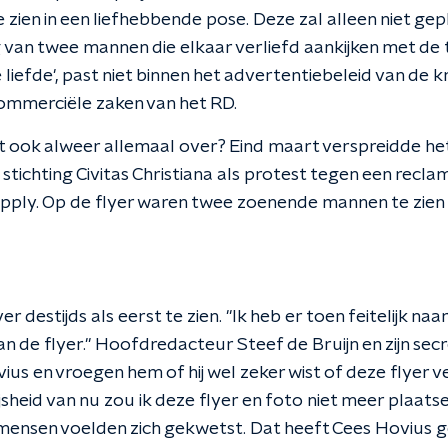
 zien in een liefhebbende pose. Deze zal alleen niet ge
g van twee mannen die elkaar verliefd aankijken met de 
liefde', past niet binnen het advertentiebeleid van de k
ommerciële zaken van het RD.
 ook alweer allemaal over? Eind maart verspreidde h
 stichting Civitas Christiana als protest tegen een re
ply. Op de flyer waren twee zoenende mannen te zien 
r destijds als eerst te zien. "Ik heb er toen feitelijk na
n de flyer." Hoofdredacteur Steef de Bruijn en zijn sec
s en vroegen hem of hij wel zeker wist of deze flyer 
sheid van nu zou ik deze flyer en foto niet meer plaatsen
ensen voelden zich gekwetst. Dat heeft Cees Hovius ge