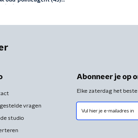
ak oud-politieagent (45)
d (48)
er
o
Abonneer je op o
Elke zaterdag het beste
act
gestelde vragen
de studio
erteren