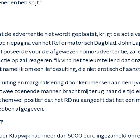
er en heb spijt."
t de advertentie niet wordt geplaatst, krijgt de actie v
opiniepagina van het Reformatorisch Dagblad. John La
del poseerde voor de afgewezen homo-advertentie, zal ee
ie op zal reageren. "Ik vind het teleurstellend dat on
 namelijk om een liefdesuiting, die niet erotisch of aans
sluiting en marginalisering door kerkmensen aan den li
twee zoenende mannen bracht mij terug naar die tijd en 
 hem wel positief dat het RD nu aangeeft dat het een m
hebben afgegeven.
?
sper Klapwijk had meer dan 6000 euro ingezameld om ee