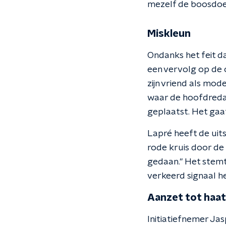
mezelf de boosdoen
Miskleun
Ondanks het feit da
een vervolg op de 
zijn vriend als mo
waar de hoofdredact
geplaatst. Het gaat
Lapré heeft de uit
rode kruis door de 
gedaan." Het stemt
verkeerd signaal 
Aanzet tot haat
Initiatiefnemer Ja