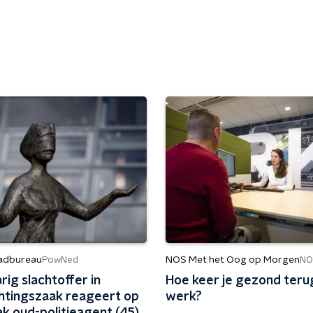
adbureau
NOS Met het Oog op Morgen
PowNed
NO
rig slachtoffer in
Hoe keer je gezond terug
htingszaak reageert op
werk?