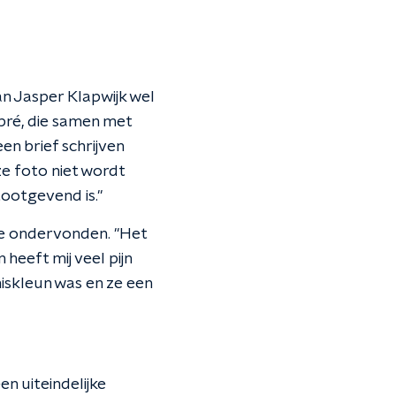
an Jasper Klapwijk wel
pré, die samen met
n brief schrijven
ze foto niet wordt
tootgevend is."
jve ondervonden. "Het
heeft mij veel pijn
iskleun was en ze een
n uiteindelijke