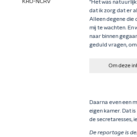
KRO-NCRV
"Het was natuurlijk
dat ik zorg dat er 
Alleen degene die
mij te wachten. En
naar binnen gegaan.
geduld vragen, omd
Om deze in
Daarna even een mom
eigen kamer. Dat 
de secretaresses, i
De reportage is de