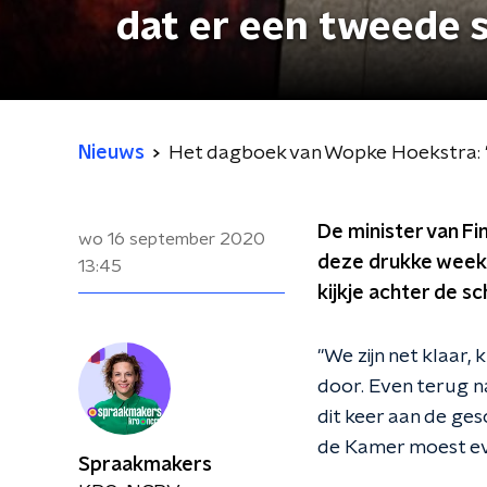
dat er een tweede s
Nieuws
Het dagboek van Wopke Hoekstra: 'Ik
De minister van F
wo 16 september 2020
deze drukke week, 
13:45
kijkje achter de s
"
We zijn net klaar,
door. Even terug na
dit keer aan de ge
de Kamer moest ev
Spraakmakers