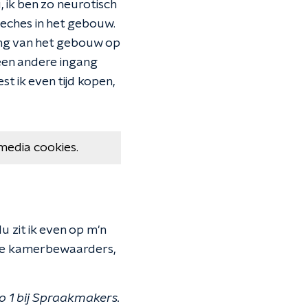
 ik ben zo neurotisch
peeches in het gebouw.
ng van het gebouw op
een andere ingang
t ik even tijd kopen,
media cookies.
 zit ik even op m'n
 de kamerbewaarders,
o 1 bij Spraakmakers.