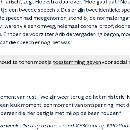
 hilarisch", zegt Hoekstra daarover. "Hoe gaat dat? Nou,
altijd een tweede speech is. Dus er zijn twee identieke s
 de speech had meegenomen, stond bij de normale inga
 wij waren via een omweg, helemaal corona-proof, door 
 En toen de voorzitter Arib de vergadering begon, moes
at die speech er nog niet was."
houd te tonen moet je
toestemming geven
voor social 
ent van rust. "We zijn weer terug op het ministerie. Nu
is een leuk moment, een moment van ontspanning, met
edereen die hier bezig is met mij op de been houden."
ze week elke dag te horen rond 10:30 uur op NPO Radi