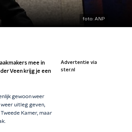
foto:
ANP
Advertentie via
raakmakers mee in
ster.nl
er Veen krijg je een
genlijk gewoon weer
k weer uitleg geven,
de Tweede Kamer, maar
ak.