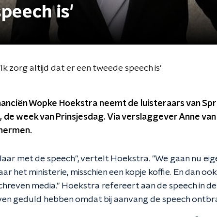
peech is'
 zorg altijd dat er een tweede speech is'
inanciën Wopke Hoekstra neemt de luisteraars van Sp
de week van Prinsjesdag. Via verslaggever Anne van d
chermen.
 klaar met de speech", vertelt Hoekstra. "We gaan nu ei
ar het ministerie, misschien een kopje koffie. En dan oo
schreven media." Hoekstra refereert aan de speech in 
en geduld hebben omdat bij aanvang de speech ontbr