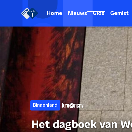
Home
Nieuws
Gids
Gemist
Binnenland
Het dagboek van Wop