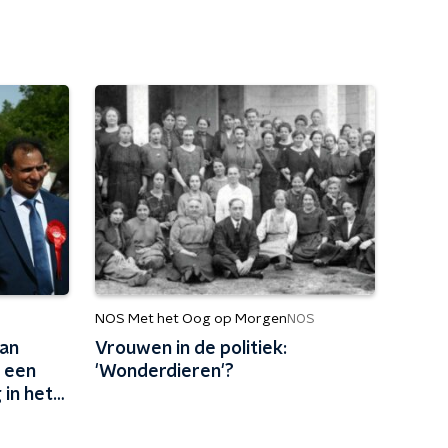
NOS Met het Oog op Morgen
NOS
an
Vrouwen in de politiek:
 een
'Wonderdieren'?
 in het