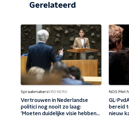
Gerelateerd
Spraakmakers
NOS Met h
KRO-NCRV
Vertrouwen in Nederlandse
GL-PvdA
politici nog nooit zo laag:
bereid t
'Moeten duidelijke visie hebben
nieuw k
en realistische keuzes maken'