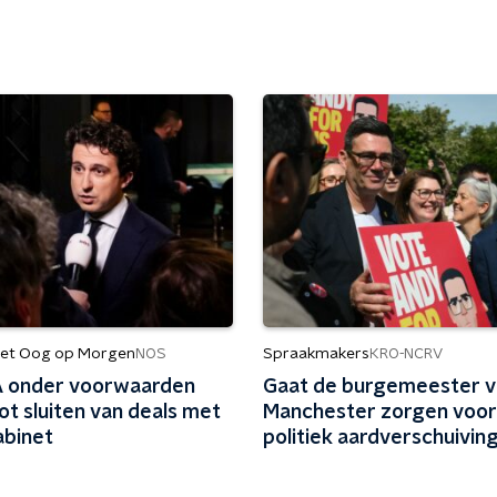
et Oog op Morgen
Spraakmakers
NOS
KRO-NCRV
 onder voorwaarden
Gaat de burgemeester v
ot sluiten van deals met
Manchester zorgen voor
abinet
politiek aardverschuiving
VK?