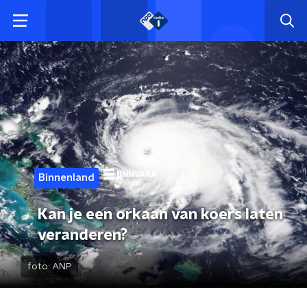
Binnenland
Kan je een orkaan van koers laten
veranderen?
foto:
ANP