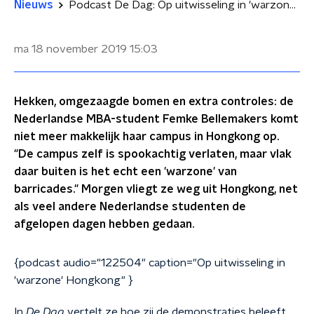
Nieuws
Podcast De Dag: Op uitwisseling in 'warzone' Hongkong
ma 18 november 2019
15:03
Hekken, omgezaagde bomen en extra controles: de
Nederlandse MBA-student Femke Bellemakers komt
niet meer makkelijk haar campus in Hongkong op.
"De campus zelf is spookachtig verlaten, maar vlak
daar buiten is het echt een 'warzone' van
barricades." Morgen vliegt ze weg uit Hongkong, net
als veel andere Nederlandse studenten de
afgelopen dagen hebben gedaan.
{podcast audio="122504" caption="Op uitwisseling in
'warzone' Hongkong" }
In
De Dag
vertelt ze hoe zij de demonstraties beleeft.