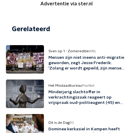
Advertentie via ster.nl
Gerelateerd
Sven op 1 - Zomereditie
WNL
Mensen zijn niet ineens anti-migratie
geworden, zegt Jesse Frederik:
'Zolang er wordt gepeild, zijn mensen
tegen migratie'
Het Misdaadbureau
PowNed
Minderjarig slachtoffer in
verkrachtingszaak reageert op
vrijspraak oud-politieagent (45) en
vriend (48)
Dit is de Dag
EO
Dominee kerkasiel in Kampen heeft