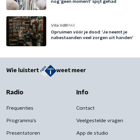
nog 'geen moment' spijt gehad
Villa VdB
MAX
Opruimen vóór je dood: 'Je neemt je
nabestaanden veel zorgen uit handen'
Wie luistert
weet meer
Radio
Info
Frequenties
Contact
Programma's
Veelgestelde vragen
Presentatoren
App de studio