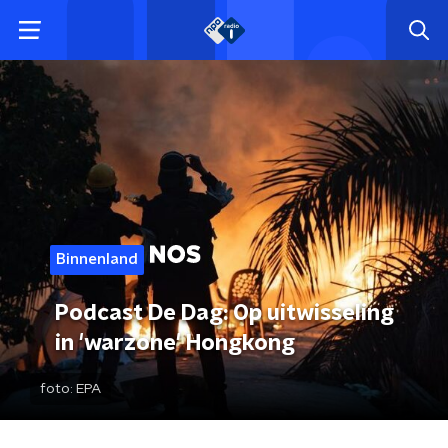
Binnenland
Podcast De Dag: Op uitwisseling
in 'warzone' Hongkong
foto:
EPA