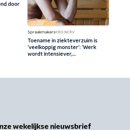
ond door
Spraakmakers
KRO-NCRV
Toename in ziekteverzuim is
'veelkoppig monster': 'Werk
wordt intensiever,
stressklachten nemen toe'
nze wekelijkse nieuwsbrief