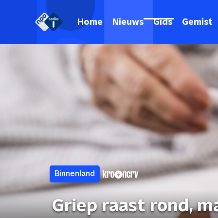
Home
Nieuws
Gids
Gemist
Binnenland
Griep raast rond, m