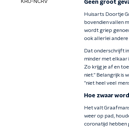
KRO-NCRV
Geen groot gev
Huisarts Doortje Gr
bovendien vallen m
wordt griep genoemd
ook allerlei andere
Dat onderschrijft 
minder met elkaar 
Zo krijg je af en to
niet." Belangrijk is
"niet heel veel men
Hoe zwaar word
Het valt Graafmans
weer op pad, houden
coronatijd hebben g