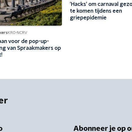
'Hacks' om carnaval gez
te komen tijdens een
griepepidemie
kers
KRO-NCRV
 aan voor de pop-up-
ing van Spraakmakers op
!
er
o
Abonneer je op o