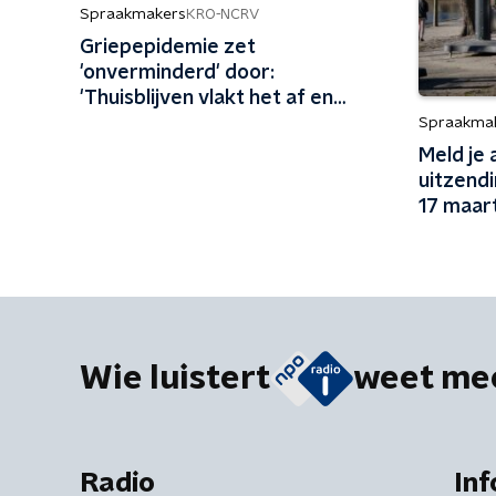
Spraakmakers
KRO-NCRV
Griepepidemie zet
'onverminderd' door:
'Thuisblijven vlakt het af en
maakt het minder belastend'
Spraakma
Meld je
uitzend
17 maart
Wie luistert
weet me
Radio
Inf