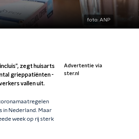
foto:
ANP
Advertentie via
ncluis", zegt huisarts
ster.nl
ntal grieppatiënten -
erkers vallen uit.
e coronamaatregelen
us in Nederland. Maar
weede week op rij sterk