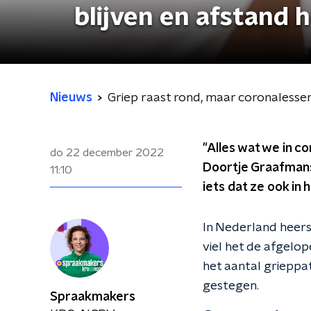
blijven en afstand 
Nieuws
Griep raast rond, maar coronalessen 
"Alles wat we in co
do 22 december 2022
Doortje Graafmans
11:10
iets dat ze ook in 
In Nederland heers
viel het de afgelop
het aantal grieppat
gestegen.
Spraakmakers