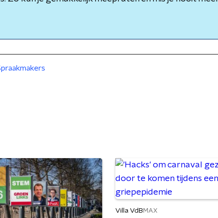
Spraakmakers
Villa VdB
MAX