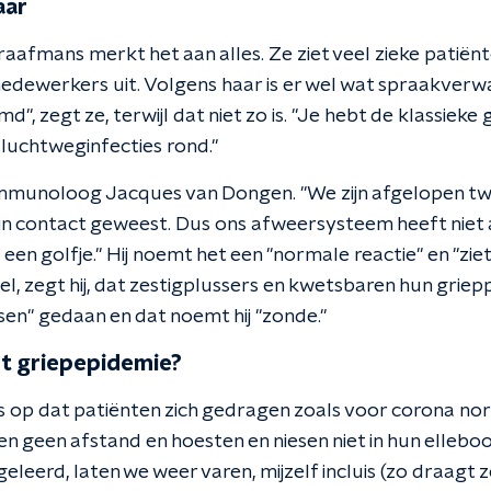
aar
aafmans merkt het aan alles. Ze ziet veel zieke patiënte
edewerkers uit. Volgens haar is er wel wat spraakverwa
", zegt ze, terwijl dat niet zo is. "Je hebt de klassieke 
 luchtweginfecties rond."
immunoloog Jacques van Dongen. "We zijn afgelopen twee
in contact geweest. Dus ons afweersysteem heeft niet al
e een golfje." Hij noemt het een "normale reactie" en "zi
 wel, zegt hij, dat zestigplussers en kwetsbaren hun grie
sen" gedaan en dat noemt hij "zonde."
t griepepidemie?
 op dat patiënten zich gedragen zoals voor corona no
 geen afstand en hoesten en niesen niet in hun elleboog
eleerd, laten we weer varen, mijzelf incluis (zo draagt 