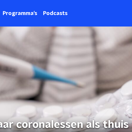
Programma's
Podcasts
aar coronalessen als thuis