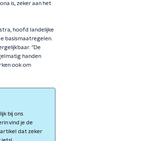
ona is, zeker aan het
stra, hoofd landelijke
 de basismaatregelen.
ergelijkbaar. "De
egelmatig handen
erken ook om
jk bij ons
rin vind je de
artikel dat zeker
iets!