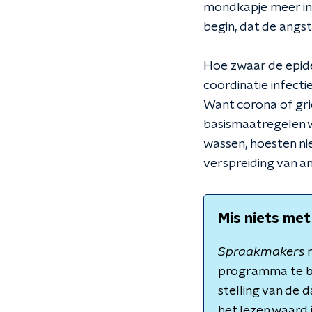
mondkapje meer in d
begin, dat de angst
Hoe zwaar de epidem
coördinatie infecti
Want corona of grie
basismaatregelen w
wassen, hoesten ni
verspreiding van a
Mis niets met
Spraakmakers
m
programma te b
stelling van de 
het lezen waard 