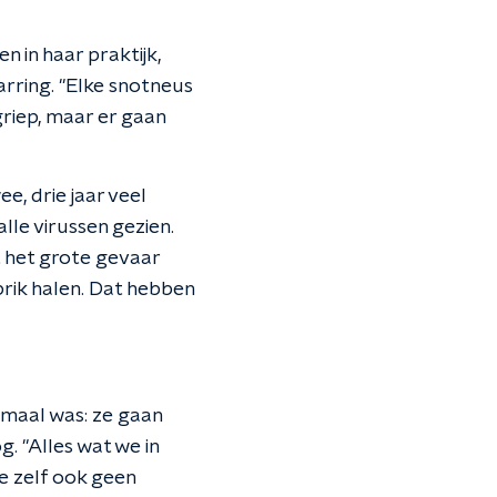
n in haar praktijk,
rring. "Elke snotneus
griep, maar er gaan
, drie jaar veel
le virussen gezien.
et het grote gevaar
pprik halen. Dat hebben
rmaal was: ze gaan
. "Alles wat we in
ze zelf ook geen