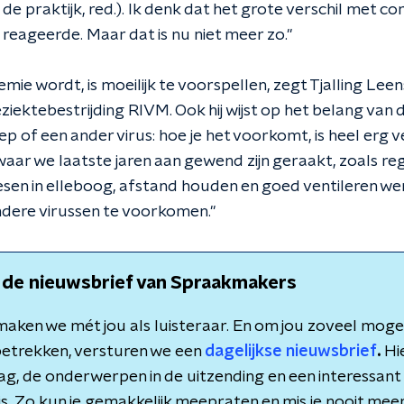
e praktijk, red.). Ik denk dat het grote verschil met cor
 reageerde. Maar dat is nu niet meer zo."
ie wordt, is moeilijk te voorspellen, zegt Tjalling Leen
eziektebestrijding RIVM. Ook hij wijst op het belang van
p of een ander virus: hoe je het voorkomt, is heel erg v
aar we laatste jaren aan gewend zijn geraakt, zoals r
esen in elleboog, afstand houden en goed ventileren w
ndere virussen te voorkomen."
 de nieuwsbrief van Spraakmakers
aken we mét jou als luisteraar. En om jou zoveel mogeli
etrekken, versturen we een
dagelijkse nieuwsbrief
.
Hie
dag, de onderwerpen in de uitzending en een interessant 
is. Zo kun je gemakkelijk meepraten en mis je nooit meer 