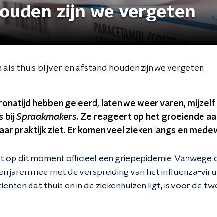
houden zijn we vergeten
als thuis blijven en afstand houden zijn we vergeten
ronatijd hebben geleerd, laten we weer varen, mijzelf i
 bij
Spraakmakers
. Ze reageert op het groeiende aa
haar praktijk ziet. Er komen veel zieken langs en medew
t op dit moment officieel een griepepidemie. Vanweg
en jaren mee met de verspreiding van het influenza-vir
iënten dat thuis en in de ziekenhuizen ligt, is voor de t