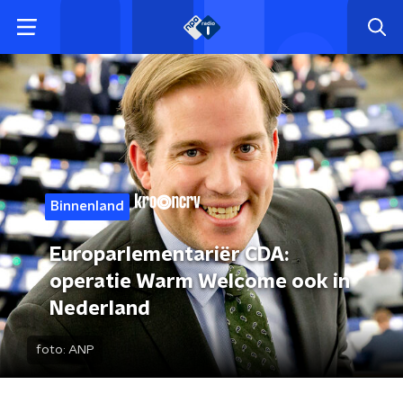
Binnenland
Europarlementariër CDA:
operatie Warm Welcome ook in
Nederland
foto:
ANP