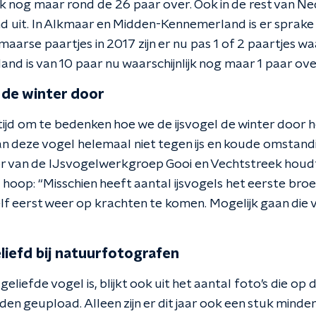
k nog maar rond de 26 paar over. Ook in de rest van Ned
 uit. In Alkmaar en Midden-Kennemerland is er sprake
aarse paartjes in 2017 zijn er nu pas 1 of 2 paartjes w
d is van 10 paar nu waarschijnlijk nog maar 1 paar ove
l de winter door
ijd om te bedenken hoe we de ijsvogel de winter door 
an deze vogel helemaal niet tegen ijs en koude omstand
r van de IJsvogelwerkgroep Gooi en Vechtstreek houdt
 hoop: “Misschien heeft aantal ijsvogels het eerste br
lf eerst weer op krachten te komen. Mogelijk gaan die 
eliefd bij natuurfotografen
geliefde vogel is, blijkt ook uit het aantal foto’s die op 
en geupload. Alleen zijn er dit jaar ook een stuk minder