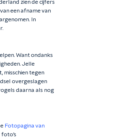
erland zien de cijfers
 van een afname van
aargenomen. In
r.
helpen. Want ondanks
igheden. Jelle
, misschien tegen
oedsel overgeslagen
vogels daarna als nog
de
Fotopagina van
 foto’s