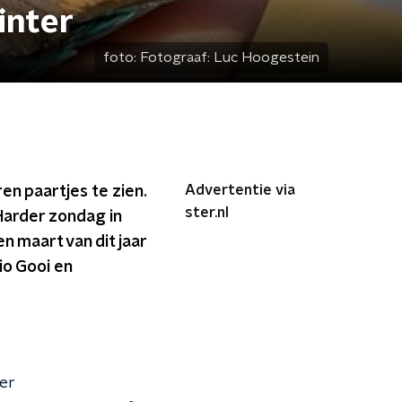
inter
foto:
Fotograaf: Luc Hoogestein
Advertentie via
ren paartjes te zien.
ster.nl
 Harder zondag in
n maart van dit jaar
io Gooi en
 er