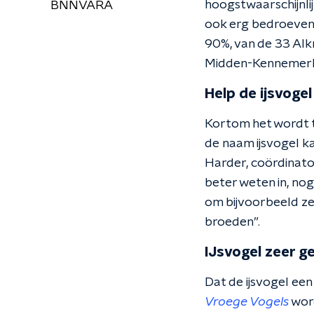
hoogstwaarschijnlij
BNNVARA
ook erg bedroevend
90%, van de 33 Alkm
Midden-Kennemerlan
Help de ijsvoge
Kortom het wordt t
de naam ijsvogel k
Harder, coördinato
beter weten in, nog
om bijvoorbeeld ze
broeden”.
IJsvogel zeer g
Dat de ijsvogel een 
Vroege Vogels
word