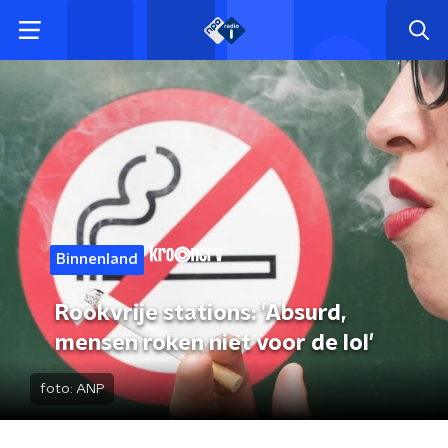
Binnenland
Rookvrije stations: 'Absurd,
mensen roken niet voor de lol'
foto:
ANP