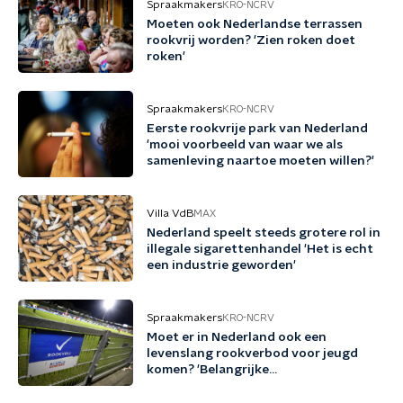
Spraakmakers
KRO-NCRV
Moeten ook Nederlandse terrassen
rookvrij worden? 'Zien roken doet
roken'
Spraakmakers
KRO-NCRV
Eerste rookvrije park van Nederland
'mooi voorbeeld van waar we als
samenleving naartoe moeten willen?'
Villa VdB
MAX
Nederland speelt steeds grotere rol in
illegale sigarettenhandel 'Het is echt
een industrie geworden'
Spraakmakers
KRO-NCRV
Moet er in Nederland ook een
levenslang rookverbod voor jeugd
komen? 'Belangrijke
preventiemaatregel'