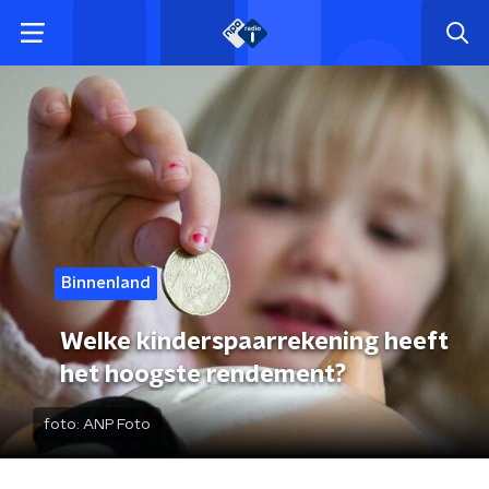
Binnenland
Welke kinderspaarrekening heeft
het hoogste rendement?
foto:
ANP Foto