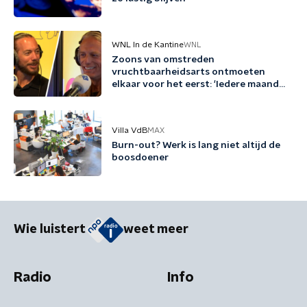
WNL In de Kantine
WNL
Zoons van omstreden
vruchtbaarheidsarts ontmoeten
elkaar voor het eerst: 'Iedere maand
familie erbij'
Villa VdB
MAX
Burn-out? Werk is lang niet altijd de
boosdoener
Wie luistert
weet meer
Radio
Info