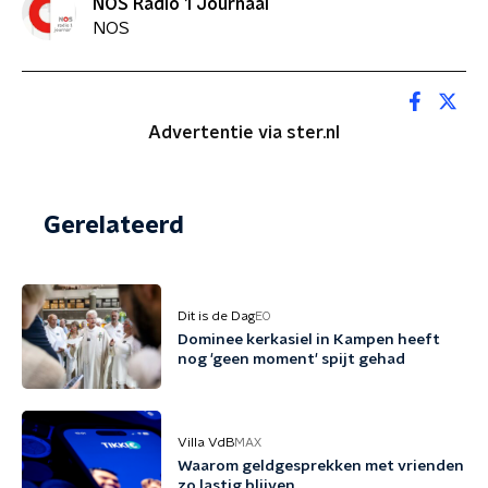
NOS Radio 1 Journaal
NOS
Advertentie via ster.nl
Gerelateerd
Dit is de Dag
EO
Dominee kerkasiel in Kampen heeft
nog 'geen moment' spijt gehad
Villa VdB
MAX
Waarom geldgesprekken met vrienden
zo lastig blijven