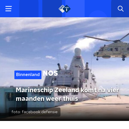
Binnenland
Marineschip Zeeland komt na vier
maanden weer thuis
foto:
facebook defensie