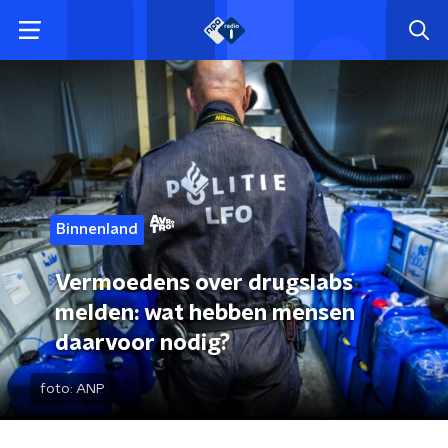
Binnenland
Vermoedens over drugslabs
melden: wat hebben mensen
daarvoor nodig?
foto:
ANP