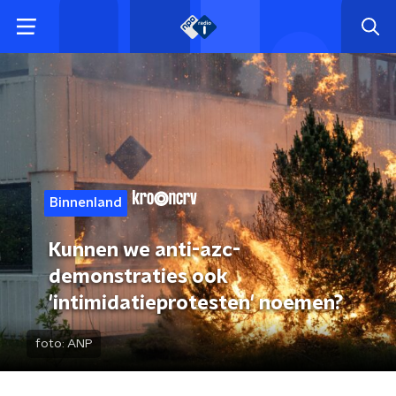
Binnenland
Kunnen we anti-azc-
demonstraties ook
'intimidatieprotesten' noemen?
foto:
ANP