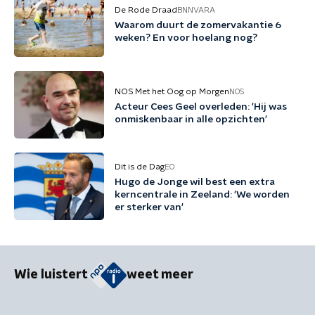
De Rode Draad
BNNVARA
Waarom duurt de zomervakantie 6
weken? En voor hoelang nog?
NOS Met het Oog op Morgen
NOS
Acteur Cees Geel overleden: 'Hij was
onmiskenbaar in alle opzichten'
Dit is de Dag
EO
Hugo de Jonge wil best een extra
kerncentrale in Zeeland: 'We worden
er sterker van'
Wie luistert
weet meer