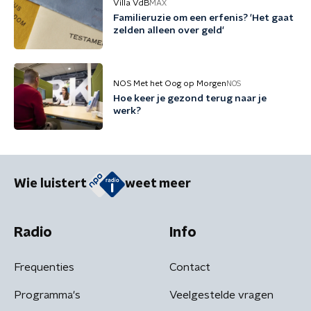
Villa VdB
MAX
Familieruzie om een erfenis? 'Het gaat
zelden alleen over geld'
NOS Met het Oog op Morgen
NOS
Hoe keer je gezond terug naar je
werk?
Wie luistert
weet meer
Radio
Info
Frequenties
Contact
Programma's
Veelgestelde vragen