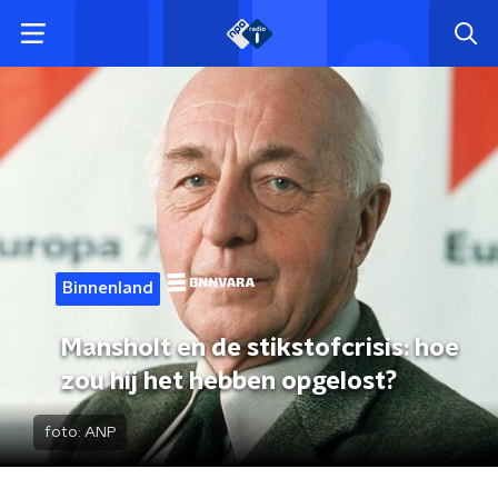
Binnenland
Mansholt en de stikstofcrisis: hoe
zou hij het hebben opgelost?
foto:
ANP