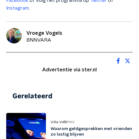
Facebook
of volg het programma op
Twitter
of
Instagram
.
Vroege Vogels
BNNVARA
Advertentie via ster.nl
Gerelateerd
Villa VdB
MAX
Waarom geldgesprekken met vrienden
zo lastig blijven