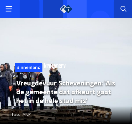
Binnenland
Vreugdevuur Scheveningen: 'Als
de gemeente dat afkeurt gaat
het in de hele stad mis'
foto:
ANP