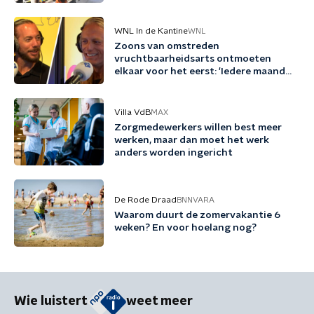
WNL In de Kantine
WNL
Zoons van omstreden
vruchtbaarheidsarts ontmoeten
elkaar voor het eerst: 'Iedere maand
familie erbij'
Villa VdB
MAX
Zorgmedewerkers willen best meer
werken, maar dan moet het werk
anders worden ingericht
De Rode Draad
BNNVARA
Waarom duurt de zomervakantie 6
weken? En voor hoelang nog?
Wie luistert
weet meer