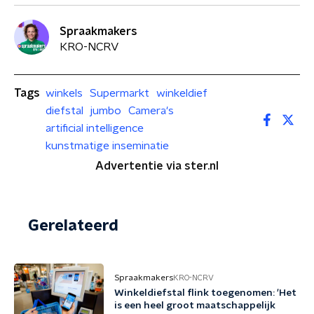
Spraakmakers
KRO-NCRV
Tags
winkels
Supermarkt
winkeldief
diefstal
jumbo
Camera's
artificial intelligence
kunstmatige inseminatie
Advertentie via ster.nl
Gerelateerd
Spraakmakers
KRO-NCRV
Winkeldiefstal flink toegenomen: 'Het
is een heel groot maatschappelijk