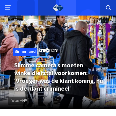
Binnenland
Slimme camera's moeten
winkeldiefstal voorkomen:
'Vroeger was de klant koning, nu
is de klant crimineel'
foto:
ANP