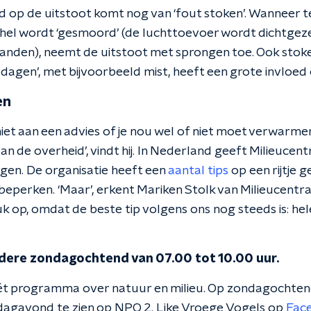
d op de uitstoot komt nog van ‘fout stoken’. Wanneer t
chel wordt ‘gesmoord’ (de luchttoevoer wordt dichtgeze
 branden), neemt de uitstoot met sprongen toe. Ook stok
dagen’, met bijvoorbeeld mist, heeft een grote invloed 
en
iet aan een advies of je nou wel of niet moet verwarmen
aan de overheid’, vindt hij. In Nederland geeft Milieucen
en. De organisatie heeft een
aantal tips
op een rijtje 
beperken. ‘Maar’, erkent Mariken Stolk van Milieucentra
uk op, omdat de beste tip volgens ons nog steeds is: he
edere zondagochtend van 07.00 tot 10.00 uur.
ét programma over natuur en milieu. Op zondagochtend
jdagavond te zien op NPO 2. Like Vroege Vogels op
Fac