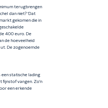
 minimum terugbrengen
chel dan niet? ‘Dat
e markt gekomen die in
ageschakelde
 de 400 euro. De
an de hoeveelheid
tituut. De zogenoemde
s een statische lading
 fijnstof vangen. Zo’n
door een erkende