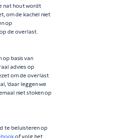
e nat hout wordt
t, om de kachel niet
en op
op de overlast.
 op basis van
traal advies op
gezet om de overlast
al, ‘daar leggen we
lemaal niet stoken op
 te beluisteren op
ebook
of volg het