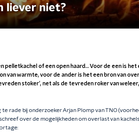
 liever niet?
n pelletkachel of een open haard… Voor de een is het 
n van warmte, voor de ander is het een bron van overl
 ‘tevreden stoker’, net als de tevreden roker van wele
 te rade bij onderzoeker Arjan Plomp van TNO (voorhee
schreef over de mogelijkheden om overlast van kachels
ortage: