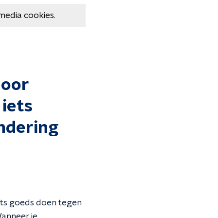
media cookies.
door
 iets
ndering
ets goeds doen tegen
Wanneer je