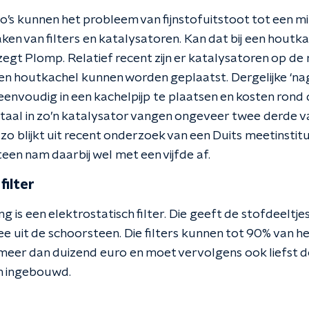
’s kunnen het probleem van fijnstofuitstoot tot een
en van filters en katalysatoren. Kan dat bij een houtka
 zegt Plomp. Relatief recent zijn er katalysatoren op d
een houtkachel kunnen worden geplaatst. Dergelijke ‘n
 eenvoudig in een kachelpijp te plaatsen en kosten rond
taal in zo’n katalysator vangen ongeveer twee derde v
k, zo blijkt uit recent onderzoek van een Duits meetins
steen nam daarbij wel met een vijfde af.
filter
g is een elektrostatisch filter. Die geeft de stofdeeltje
 uit de schoorsteen. Die filters kunnen tot 90% van het
w meer dan duizend euro en moet vervolgens ook liefst 
n ingebouwd.