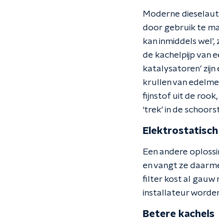
Moderne dieselauto
door gebruik te mak
kan inmiddels wel’,
de kachelpijp van 
katalysatoren’ zijn
krullen van edelme
fijnstof uit de roo
‘trek’ in de schoor
Elektrostatisch 
Een andere oplossin
en vangt ze daarmee
filter kost al gau
installateur worde
Betere kachels