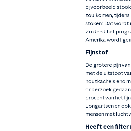
bijvoorbeeld stookt
zou komen, tijdens
stoken’. Dat wordt
Zo deed het prog
Amerika wordt geïm
Fijnstof
De grotere pijn van 
met de uitstoot van
houtkachels enorm 
onderzoek gedaan i
procent van het fij
Longartsen en ook 
mensen met lucht
Heeft een filter