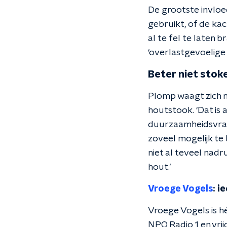
De grootste invloe
gebruikt, of de ka
al te fel te laten
‘overlastgevoelige 
Beter niet stok
Plomp waagt zich n
houtstook. ‘Dat is 
duurzaamheidsvrag
zoveel mogelijk te 
niet al teveel nadr
hout.’
Vroege Vogels
: i
Vroege Vogels is h
NPO Radio 1 en vri