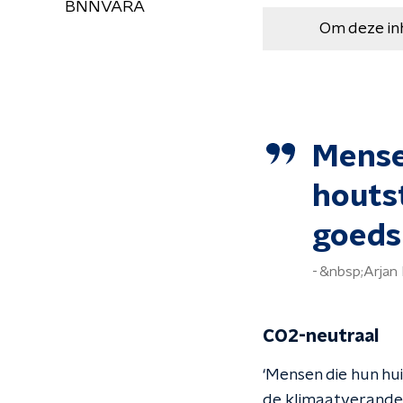
BNNVARA
Om deze in
Mense
houtst
goeds
&nbsp;Arjan
CO2-neutraal
‘Mensen die hun hu
de klimaatverander