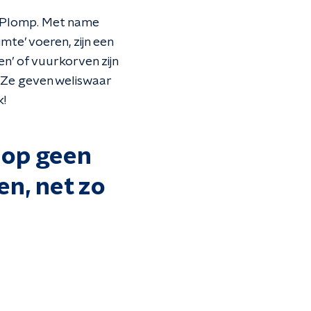
wt Plomp. Met name
te’ voeren, zijn een
n’ of vuurkorven zijn
 Ze geven weliswaar
k!
 op geen
n, net zo