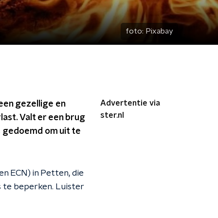
foto:
Pixabay
Advertentie via
een gezellige en
ster.nl
ast. Valt er een brug
er, gedoemd om uit te
n ECN) in Petten, die
 te beperken. Luister