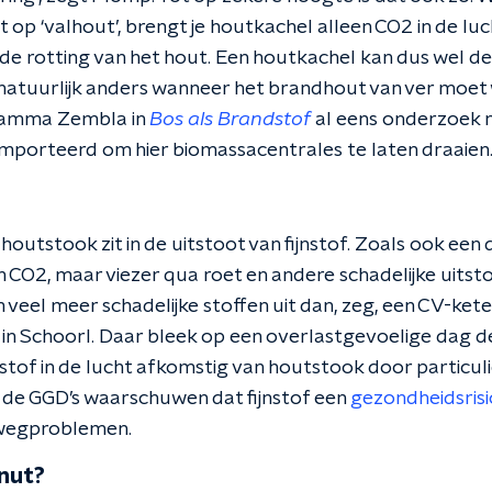
 op ‘valhout’, brengt je houtkachel alleen CO2 in de luch
 de rotting van het hout. Een houtkachel kan dus wel de
 natuurlijk anders wanneer het brandhout van ver moet
ramma Zembla in
Bos als Brandstof
al eens onderzoek n
porteerd om hier biomassacentrales te laten draaien
houtstook zit in de uitstoot van fijnstof. Zoals ook een 
 CO2, maar viezer qua roet en andere schadelijke uitst
veel meer schadelijke stoffen uit dan, zeg, een CV-kete
n Schoorl. Daar bleek op een overlastgevoelige dag de
nstof in de lucht afkomstig van houtstook door particuli
de GGD’s waarschuwen dat fijnstof een
gezondheidsrisi
wegproblemen.
 nut?