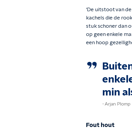
‘De uitstoot van d
kachels die de roo
stuk schoner dan o
op geen enkele ma
een hoop gezelligh
Buite
enkel
min a
Arjan Plomp
Fout hout