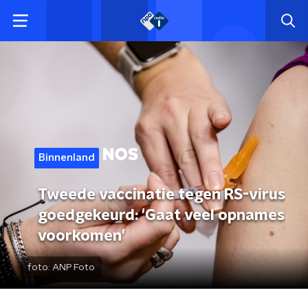
Binnenland
Tweede vaccinatie tegen RS-virus
goedgekeurd: 'Gaat veel opnames
voorkomen'
foto:
ANP Foto