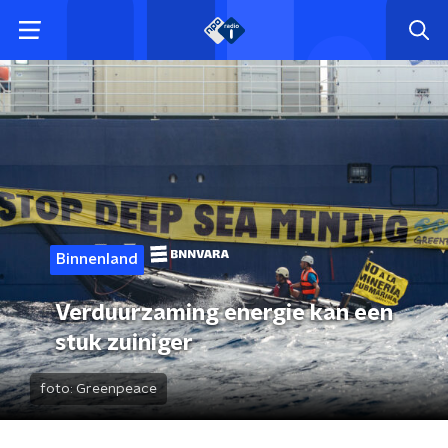
Binnenland
Verduurzaming energie kan een
stuk zuiniger
foto:
Greenpeace