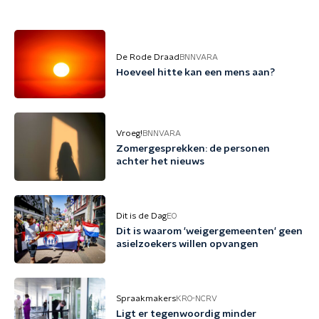
De Rode Draad
BNNVARA
Hoeveel hitte kan een mens aan?
Vroeg!
BNNVARA
Zomergesprekken: de personen
achter het nieuws
Dit is de Dag
EO
Dit is waarom 'weigergemeenten' geen
asielzoekers willen opvangen
Spraakmakers
KRO-NCRV
Ligt er tegenwoordig minder