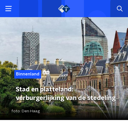
Binnenland
Stad en platteland:
verburgerlijking van de stedeling
foto:
Den Haag