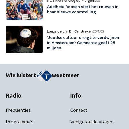
NOS Met het Oog op Morgen
NOS
Adelheid Roosen viert het rouwen in
haar nieuwe voorstelling
Langs de Lijn En Omstreken
EO/NOS
'Joodse cultuur dreigt te verdwijnen
in Amsterdam': Gemeente geeft 25
miljoen
Wie luistert
weet meer
Radio
Info
Frequenties
Contact
Programma's
Veelgestelde vragen