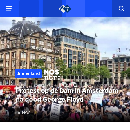
Binnenland
Protest op de Dam in Amsterdam
na dood George Floyd
foto:
NOS