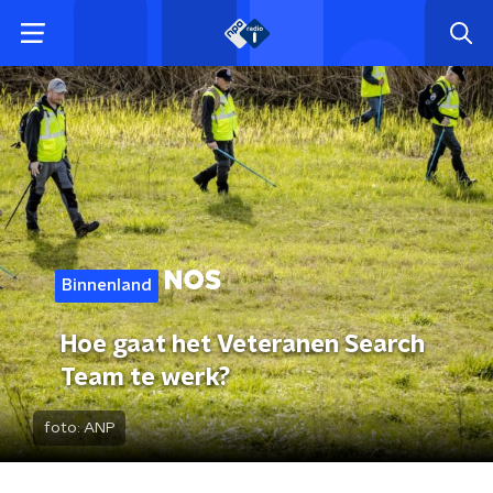
Binnenland
Hoe gaat het Veteranen Search
Team te werk?
foto:
ANP