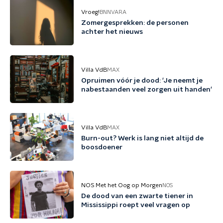
Vroeg!
BNNVARA
Zomergesprekken: de personen
achter het nieuws
Villa VdB
MAX
Opruimen vóór je dood: 'Je neemt je
nabestaanden veel zorgen uit handen'
Villa VdB
MAX
Burn-out? Werk is lang niet altijd de
boosdoener
NOS Met het Oog op Morgen
NOS
De dood van een zwarte tiener in
Mississippi roept veel vragen op