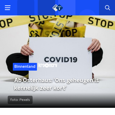
Binnenland
Ab Osterhaus: 'Ons geheugen is
kennelijk zeer kort'
foto:
Pexels