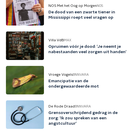
NOS Met het Oog op Morgen
NOS
De dood van een zwarte tiener in
Mississippi roept veel vragen op
Villa VdB
MAX
Opruimen vóór je dood: 'Je neemt je
nabestaanden veel zorgen uit handen'
Vroege Vogels
BNNVARA
Emancipatie van de
ondergewaardeerde mot
De Rode Draad
BNNVARA
Grensoverschrijdend gedrag in de
zorg: 'Ik zou spreken van een
angstcultuur'