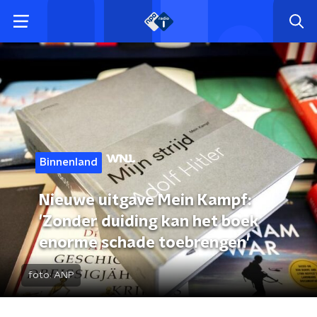
Binnenland
Nieuwe uitgave Mein Kampf:
'Zonder duiding kan het boek
enorme schade toebrengen'
foto:
ANP