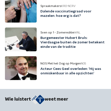
Spraakmakers
KRO-NCRV
Dalende vaccinatiegraad voor
mazelen: hoe erg is dat?
Sven op 1 - Zomereditie
WNL
Burgemeester Hubert Bruls:
Vierdaagse buiten de zomer betekent
einde van de traditie
NOS Met het Oog op Morgen
NOS
Acteur Cees Geel overleden: 'Hij was
onmiskenbaar in alle opzichten'
Wie luistert
weet meer