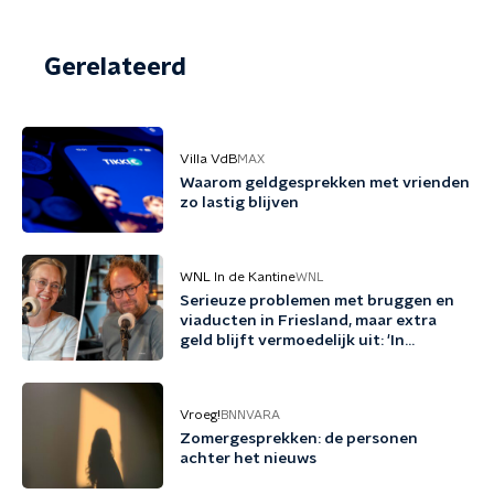
Gerelateerd
Villa VdB
MAX
Waarom geldgesprekken met vrienden
zo lastig blijven
WNL In de Kantine
WNL
Serieuze problemen met bruggen en
viaducten in Friesland, maar extra
geld blijft vermoedelijk uit: 'In
Friesland kunnen we niet nog een
jaartje wachten'
Vroeg!
BNNVARA
Zomergesprekken: de personen
achter het nieuws