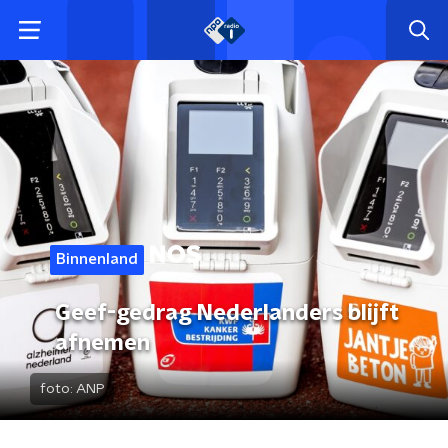
Binnenland
Geef-gedrag Nederlanders blijft
afnemen
foto:
ANP