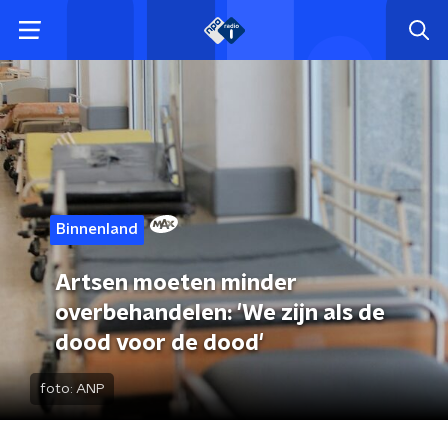
Binnenland
Artsen moeten minder
overbehandelen: 'We zijn als de
dood voor de dood'
foto:
ANP