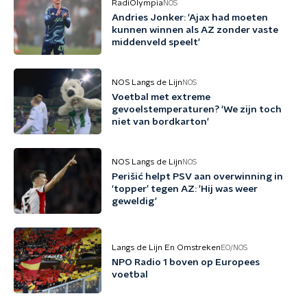
RadiOlympia
NOS
Andries Jonker: 'Ajax had moeten
kunnen winnen als AZ zonder vaste
middenveld speelt'
NOS Langs de Lijn
NOS
Voetbal met extreme
gevoelstemperaturen? 'We zijn toch
niet van bordkarton'
NOS Langs de Lijn
NOS
Perišić helpt PSV aan overwinning in
‘topper’ tegen AZ: 'Hij was weer
geweldig'
Langs de Lijn En Omstreken
EO/NOS
NPO Radio 1 boven op Europees
voetbal