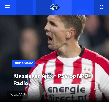
Binnenland
Klassieker Ajax - PSV op NPO
Radio 1
foto:
ANP