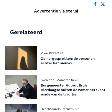
Advertentie via ster.nl
Gerelateerd
Vroeg!
BNNVARA
Zomergesprekken: de personen
achter het nieuws
Sven op 1 - Zomereditie
WNL
Burgemeester Hubert Bruls:
Vierdaagse buiten de zomer betekent
einde van de traditie
Het Misdaadbureau
PowNed