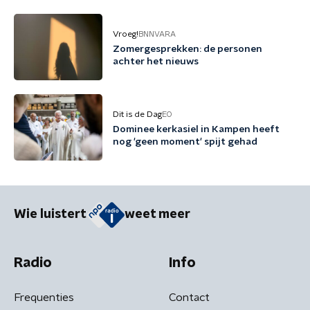
Vroeg!
BNNVARA
Zomergesprekken: de personen
achter het nieuws
Dit is de Dag
EO
Dominee kerkasiel in Kampen heeft
nog 'geen moment' spijt gehad
Wie luistert
weet meer
Radio
Info
Frequenties
Contact