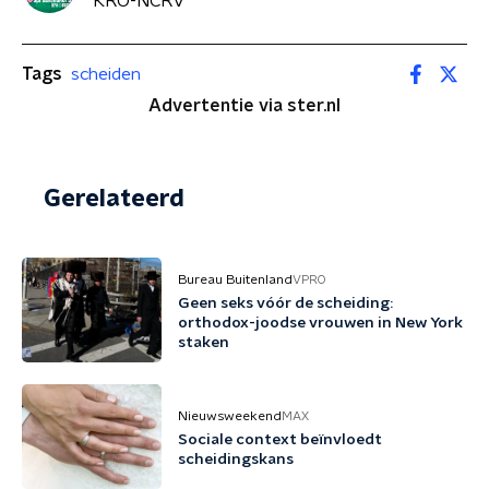
KRO-NCRV
Tags
scheiden
Advertentie via ster.nl
Gerelateerd
Bureau Buitenland
VPRO
Geen seks vóór de scheiding:
orthodox-joodse vrouwen in New York
staken
Nieuwsweekend
MAX
Sociale context beïnvloedt
scheidingskans