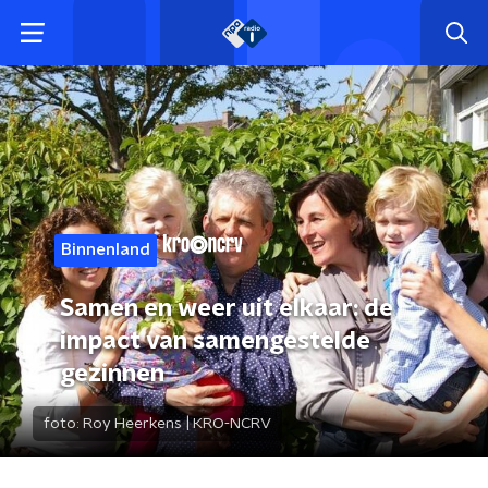
Binnenland
Samen en weer uit elkaar: de
impact van samengestelde
gezinnen
foto:
Roy Heerkens | KRO-NCRV