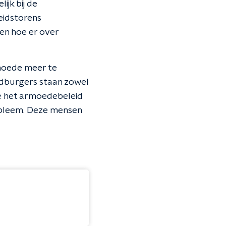
jk bij de
leidstorens
ien hoe er over
rmoede meer te
andburgers staan zowel
ie het armoedebeleid
robleem. Deze mensen