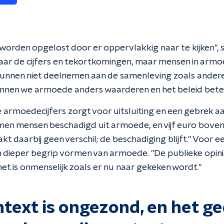
worden opgelost door er oppervlakkig naar te kijken", s
naar de cijfers en tekortkomingen, maar mensen in armo
unnen niet deelnemen aan de samenleving zoals andere
unnen we armoede anders waarderen en het beleid bet
e armoedecijfers zorgt voor uitsluiting en een gebrek aa
men mensen beschadigd uit armoede, en vijf euro boven
 daarbij geen verschil; de beschadiging blijft." Voor 
 dieper begrip vormen van armoede. "De publieke opin
et is onmenselijk zoals er nu naar gekeken wordt."
text is ongezond, en het ge