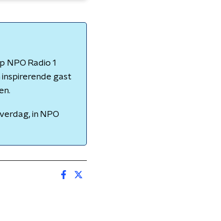
op NPO Radio 1
 inspirerende gast
en.
overdag, in NPO