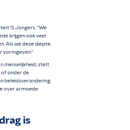
telt 'S Jongers. "We
ede krijgen ook veel
n. Als we deze diepte
er vormgeven."
n menselijkheid, stelt
 of onder de
een beleidsverandering
ie over armoede
drag is