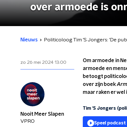
over armoede is onm
Nieuws
Politicoloog Tim 'S Jongers: 'De pub
Om armoede in Ned
zo 26 mei 2024
13:00
armoede en mensen
betoogt politicolo
over zijn boek
Arm
maar raken er wel i
Tim 'S Jongers (poli
Nooit Meer Slapen
VPRO
Speel podcast