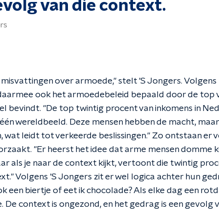
volg van die context.
rs
l misvattingen over armoede," stelt 'S Jongers. Volgen
 daarmee ook het armoedebeleid bepaald door de top 
bel bevindt. "De top twintig procent van inkomens in Ne
 één wereldbeeld. Deze mensen hebben de macht, maar 
 wat leidt tot verkeerde beslissingen." Zo ontstaan er
rzaakt. "Er heerst het idee dat arme mensen domme k
 als je naar de context kijkt, vertoont die twintig pr
xt." Volgens 'S Jongers zit er wel logica achter hun ged
ok een biertje of eet ik chocolade? Als elke dag een rotda
 De context is ongezond, en het gedrag is een gevolg v