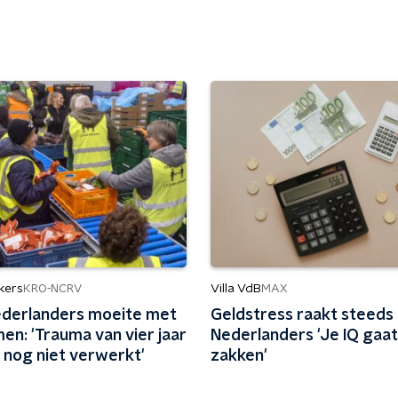
kers
Villa VdB
KRO-NCRV
MAX
derlanders moeite met
Geldstress raakt steeds
en: 'Trauma van vier jaar
Nederlanders 'Je IQ gaat
 nog niet verwerkt'
zakken'