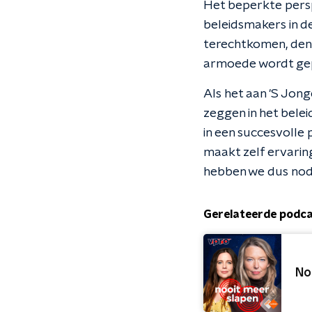
Het beperkte persp
beleidsmakers in de
terechtkomen, denke
armoede wordt gep
Als het aan 'S Jon
zeggen in het belei
in een succesvolle
maakt zelf ervarin
hebben we dus nodi
Gerelateerde podc
No