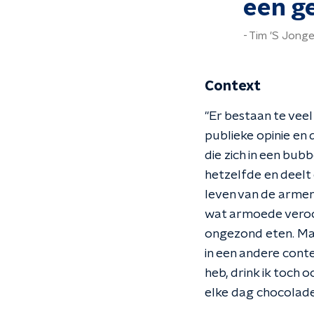
een ge
Tim 'S Jonge
Context
"Er bestaan te vee
publieke opinie en
die zich in een bub
hetzelfde en deelt
leven van de armen,
wat armoede veroo
ongezond eten. Maar
in een andere conte
heb, drink ik toch o
elke dag chocolade.