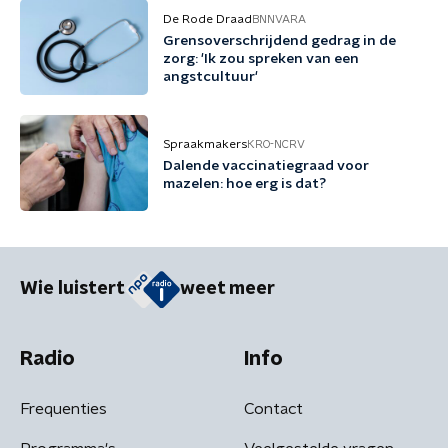
De Rode Draad
BNNVARA
Grensoverschrijdend gedrag in de
zorg: 'Ik zou spreken van een
angstcultuur'
Spraakmakers
KRO-NCRV
Dalende vaccinatiegraad voor
mazelen: hoe erg is dat?
Wie luistert
weet meer
Radio
Info
Frequenties
Contact