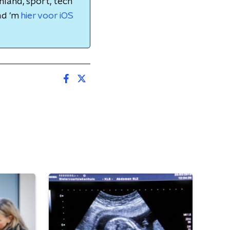
nland, sport, tech
ad 'm
hier voor iOS