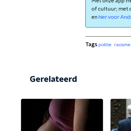
Met onze app mis
of cultuur; met 
en
hier voor And
Tags
politie
racisme
Gerelateerd