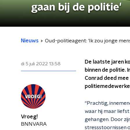
gaan bij de politie'
Nieuws
Oud-politieagent: 'Ik zou jonge men
De laatste jaren k
di 5 juli 2022
13:58
binnen de politie. I
Conrad deed mee
politiemedewerkers
“Prachtig, innemen
waar hij maar liefs
Vroeg!
gehangen. Door zijn
BNNVARA
stressstoornissen 