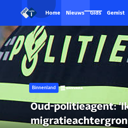
Home
Nieuws
Gids
Gemist
Binnenland
Oud-politieagent: '
migratieachtergron