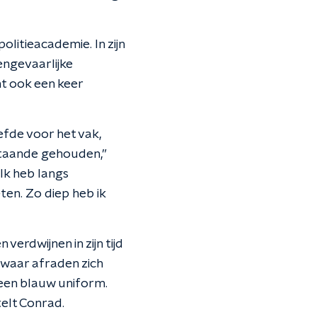
litieacademie. In zijn
engevaarlijke
nt ook een keer
efde voor het vak,
 staande gehouden,”
Ik heb langs
en. Zo diep heb ik
erdwijnen in zijn tijd
zwaar afraden zich
n een blauw uniform.
telt Conrad.