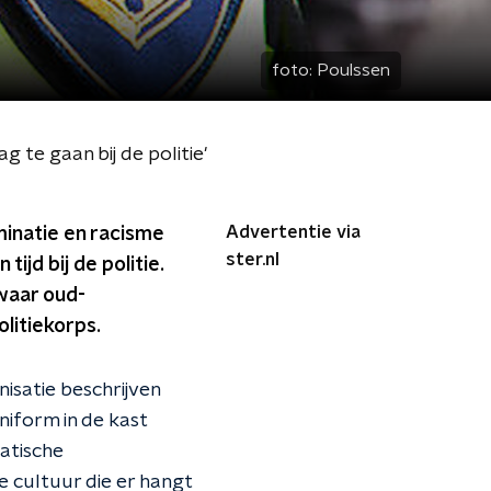
foto:
Poulssen
te gaan bij de politie'
Advertentie via
minatie en racisme
ster.nl
tijd bij de politie.
 waar oud-
litiekorps.
isatie beschrijven
niform in de kast
matische
 cultuur die er hangt