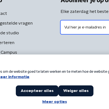
o
Abonneer je op o
Elke zaterdag het beste
act
gestelde vragen
de studio
erteren
 Campus