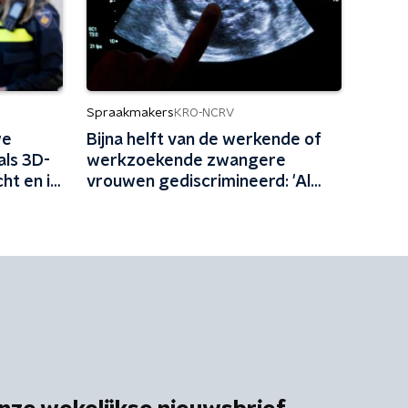
Spraakmakers
KRO-NCRV
we
Bijna helft van de werkende of
ls 3D-
werkzoekende zwangere
ht en is
vrouwen gediscrimineerd: 'Al
zolang hardnekkig probleem'