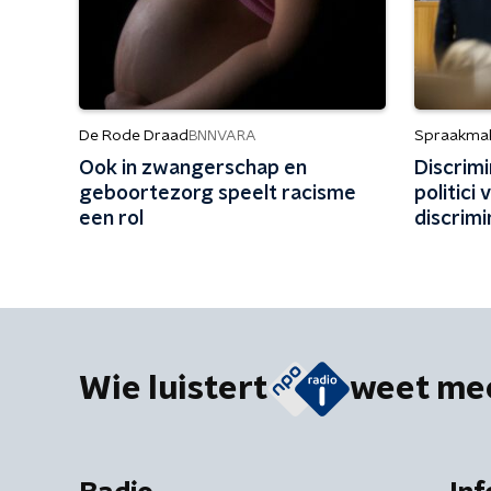
De Rode Draad
Spraakma
BNNVARA
Ook in zwangerschap en
Discrim
geboortezorg speelt racisme
politici
een rol
discrim
gecreëe
Wie luistert
weet me