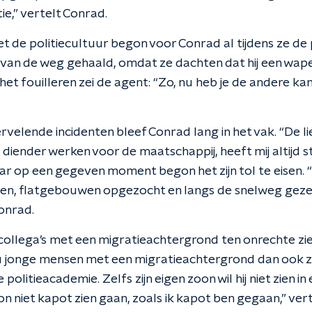
ie,” vertelt Conrad.
 de politiecultuur begon voor Conrad al tijdens ze de po
ij van de weg gehaald, omdat ze dachten dat hij een wap
et fouilleren zei de agent: “Zo, nu heb je de andere ka
velende incidenten bleef Conrad lang in het vak. “De li
ls diender werken voor de maatschappij, heeft mij altijd
ar op een gegeven moment begon het zijn tol te eisen. “
pen, flatgebouwen opgezocht en langs de snelweg gezet
onrad.
ollega’s met een migratieachtergrond ten onrechte zien v
j zou jonge mensen met een migratieachtergrond dan ook 
 politieacademie. Zelfs zijn eigen zoon wil hij niet zien i
zoon niet kapot zien gaan, zoals ik kapot ben gegaan,” ver