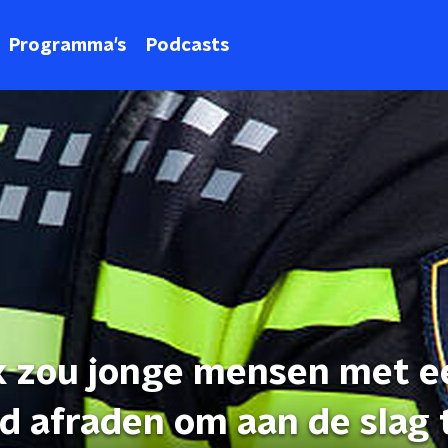
Programma's
Podcasts
Ik zou jonge mensen met e
d afraden om aan de slag 