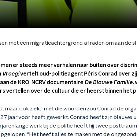
sen met een migratieachtergrond afraden om aan de slag 
omen er steeds meer verhalen naar buiten over discri
n
Vroeg!
vertelt oud-politieagent Péris Conrad over zijn 
 aan de KRO-NCRV documentaire
De Blauwe Familie
,
 vertellen over de cultuur die er heerst binnen het po
d, maar ook ziek,” met die woorden zou Conrad de organ
t 27 jaar voor heeft gewerkt. Conrad heeft zijn blauwe u
 jarenlange werk bij de politie heeft hij twee posttrau
opgelopen. “Het heeft alles te maken met de ongezonde