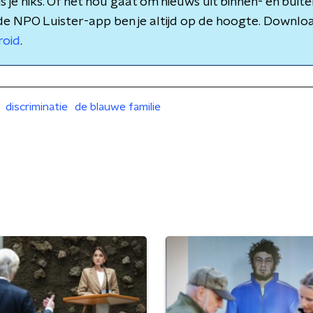
 je niks. Of het nou gaat om nieuws uit binnen- en buite
de NPO Luister-app ben je altijd op de hoogte. Downlo
roid
.
discriminatie
de blauwe familie