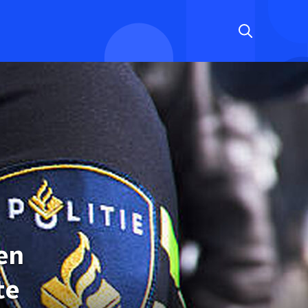
en
te