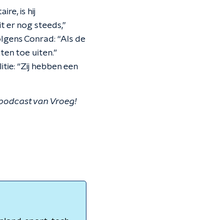
e, is hij
t er nog steeds,”
lgens Conrad: “Als de
ten toe uiten.”
tie: “Zij hebben een
 podcast van Vroeg!