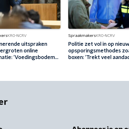
kers
Spraakmakers
KRO-NCRV
KRO-NCRV
inerende uitspraken
Politie zet vol in op nieu
 vergroten online
opsporingsmethodes zoa
inatie: 'Voedingsbodem
boxen: 'Trekt veel aandac
rd in Den Haag'
slim signaal'
er