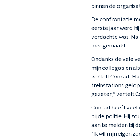
binnen de organisat
De confrontatie met
eerste jaar werd h
verdachte was. Na h
meegemaakt.”
Ondanks de vele ver
mijn collega’s en a
vertelt Conrad. Ma
treinstations gelo
gezeten,” vertelt C
Conrad heeft veel c
bij de politie. Hi
aan te melden bij de
“Ik wil mijn eigen 