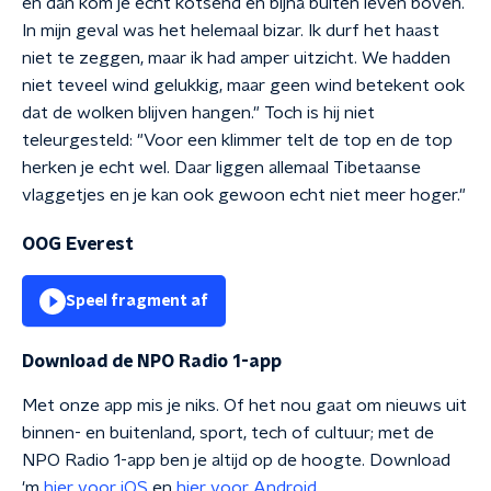
en dan kom je echt kotsend en bijna buiten leven boven.
In mijn geval was het helemaal bizar. Ik durf het haast
niet te zeggen, maar ik had amper uitzicht. We hadden
niet teveel wind gelukkig, maar geen wind betekent ook
dat de wolken blijven hangen." Toch is hij niet
teleurgesteld: "Voor een klimmer telt de top en de top
herken je echt wel. Daar liggen allemaal Tibetaanse
vlaggetjes en je kan ook gewoon echt niet meer hoger."
OOG Everest
Speel fragment af
Download de NPO Radio 1-app
Met onze app mis je niks. Of het nou gaat om nieuws uit
binnen- en buitenland, sport, tech of cultuur; met de
NPO Radio 1-app ben je altijd op de hoogte. Download
'm
hier voor iOS
en
hier voor Android
.