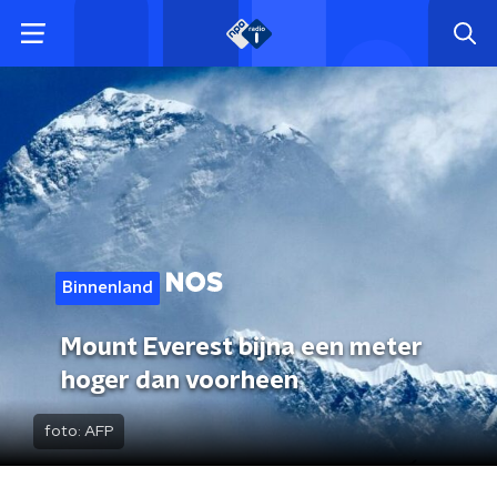
Binnenland
Mount Everest bijna een meter
hoger dan voorheen
foto:
AFP