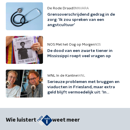
De Rode Draad
BNNVARA
Grensoverschrijdend gedrag in de
zorg: 'Ik zou spreken van een
angstcultuur'
NOS Met het Oog op Morgen
NOS
De dood van een zwarte tiener in
Mississippi roept veel vragen op
WNL In de Kantine
WNL
Serieuze problemen met bruggen en
viaducten in Friesland, maar extra
geld blijft vermoedelijk uit: 'In
Friesland kunnen we niet nog een
jaartje wachten'
Wie luistert
weet meer