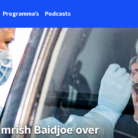
Programma's
Podcasts
mrish Baidjoe over