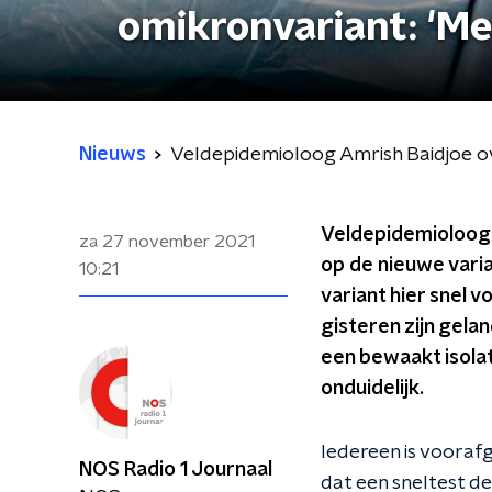
omikronvariant: 'Met
Nieuws
Veldepidemioloog Amrish Baidjoe ove
Veldepidemioloog 
za 27 november 2021
op de nieuwe vari
10:21
variant hier snel v
gisteren zijn gelan
een bewaakt isolat
onduidelijk.
Iedereen is voorafg
NOS Radio 1 Journaal
dat een sneltest de