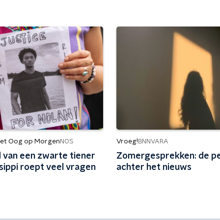
et Oog op Morgen
Vroeg!
NOS
BNNVARA
 van een zwarte tiener
Zomergesprekken: de p
ssippi roept veel vragen
achter het nieuws