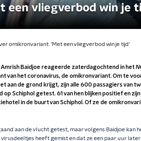
 een vliegverbod win je ti
r omikronvariant: 'Met een vliegverbod win je tijd'
Amrish Baidjoe reageerde zaterdagochtend in het
N
ant van het coronavirus, de omikronvariant. Om te vo
oet aan de grond krijgt, zijn alle 600 passagiers van t
d op Schiphol getest. 61 van hen blijken positief en zi
iehotel in de buurt van Schiphol. Of ze de omikronvar
aand aan de vlucht getest, maar volgens Baidjoe kan he
 virusdeeltjes heeft gemist en dat ze een paar uur late