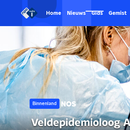
Home
Nieuws
Gids
Gemist
Binnenland
Veldepidemioloog A