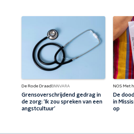
De Rode Draad
NOS Met h
BNNVARA
Grensoverschrijdend gedrag in
De dood
de zorg: 'Ik zou spreken van een
in Missi
angstcultuur'
op