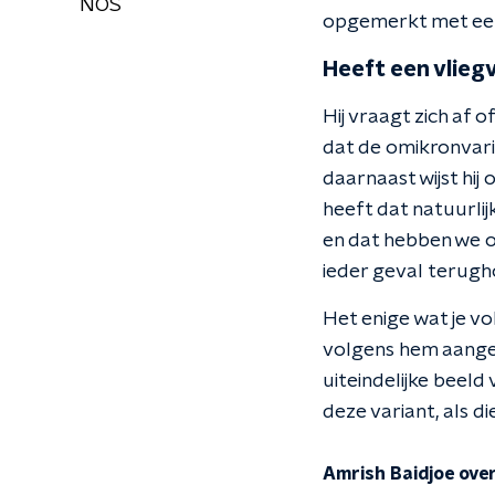
NOS
opgemerkt met een
Heeft een vlieg
Hij vraagt zich af o
dat de omikronvari
daarnaast wijst hij
heeft dat natuurlij
en dat hebben we o
ieder geval terugho
Het enige wat je vo
volgens hem aange
uiteindelijke beeld 
deze variant, als d
Amrish Baidjoe ove