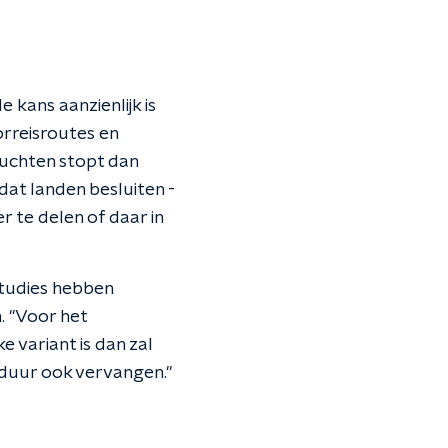
e kans aanzienlijk is
orreisroutes en
vluchten stopt dan
dat landen besluiten -
 te delen of daar in
 studies hebben
 "Voor het
ke variant is dan zal
n duur ook vervangen."