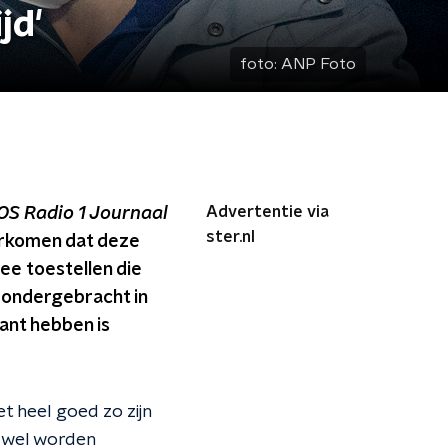
jd'
foto:
ANP Foto
Advertentie via
OS Radio 1 Journaal
ster.nl
orkomen dat deze
wee toestellen die
jn ondergebracht in
iant hebben is
t heel goed zo zijn
r wel worden