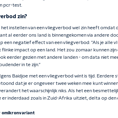
 pcr-test.
verbod zin?
f het instellen van een vliegverbod wel zin heeft omdat d
ant al eerder ons land is binnengekomen via andere do
 op een negatief effect van een vliegverbod: "Als je alle 
k flinke impact op een land. Het zou zomaar kunnen zijn 
ok eerder gezien met andere landen - om data niet meer
udender in te zijn."
lgens Baidjoe met een vliegverbod wint is tijd. Eerdere
toond dat je er ongeveer twee weken mee kunt winnen.
verandert het waarschijnlijk niks. Als het een besmettelij
ie er inderdaad zoals in Zuid-Afrika uitziet, delta op de
r omikronvariant