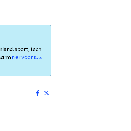
nland, sport, tech
ad 'm
hier voor iOS