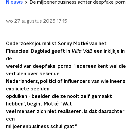
Nieuws
De miljoenenbusiness achter deepfake-porno: 'Bedrijven die dit faciliteren moeten worden aangepakt'
wo 27 augustus 2025
17:15
Onderzoeksjournalist Sonny Motké van het
Financieel Dagblad geeft in
Villa VdB
een inkijkje in
de
wereld van deepfake-porno. "Iedereen kent wel die
verhalen over bekende
Nederlanders, politici of influencers van wie ineens
expliciete beelden
opduiken - beelden die ze nooit zelf gemaakt
hebben", begint Motké. "Wat
veel mensen zich niet realiseren, is dat daarachter
een
miljoenenbusiness schuilgaat."