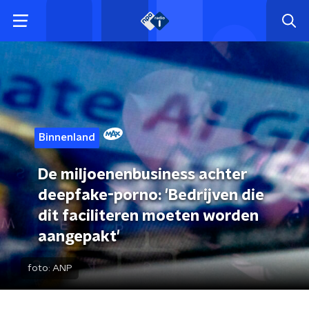
Binnenland
De miljoenenbusiness achter
deepfake-porno: 'Bedrijven die
dit faciliteren moeten worden
aangepakt'
foto:
ANP