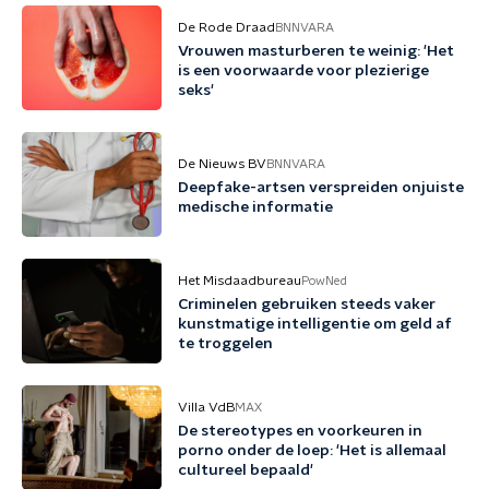
De Rode Draad
BNNVARA
Vrouwen masturberen te weinig: 'Het
is een voorwaarde voor plezierige
seks'
De Nieuws BV
BNNVARA
Deepfake-artsen verspreiden onjuiste
medische informatie
Het Misdaadbureau
PowNed
Criminelen gebruiken steeds vaker
kunstmatige intelligentie om geld af
te troggelen
Villa VdB
MAX
De stereotypes en voorkeuren in
porno onder de loep: 'Het is allemaal
cultureel bepaald'