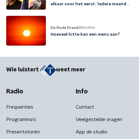
elkaar voor het eerst: 'Iedere maand
familie erbij'
De Rode Draad
BNNVARA
Hoeveel hitte kan een mens aan?
Wie luistert
weet meer
Radio
Info
Frequenties
Contact
Programma's
Veelgestelde vragen
Presentatoren
App de studio