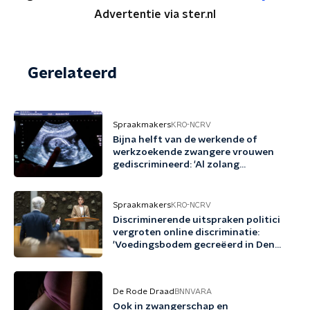
Advertentie via ster.nl
Gerelateerd
Spraakmakers
KRO-NCRV
Bijna helft van de werkende of
werkzoekende zwangere vrouwen
gediscrimineerd: 'Al zolang
hardnekkig probleem'
Spraakmakers
KRO-NCRV
Discriminerende uitspraken politici
vergroten online discriminatie:
'Voedingsbodem gecreëerd in Den
Haag'
De Rode Draad
BNNVARA
Ook in zwangerschap en