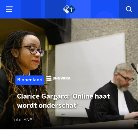
Binnenland
Clarice Gargard: 'Online haat
wordt onderschat'
foto:
ANP