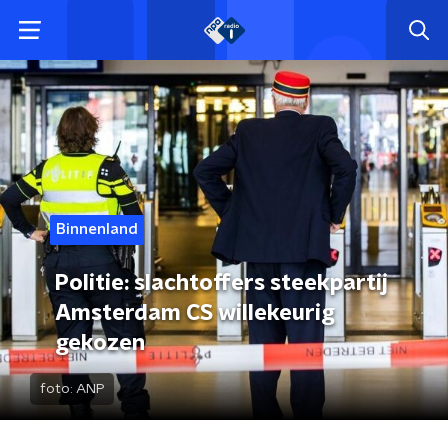
Binnenland
Politie: slachtoffers steekpartij
Amsterdam CS willekeurig
gekozen
foto:
ANP