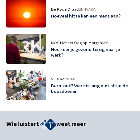
De Rode Draad
BNNVARA
Hoeveel hitte kan een mens aan?
NOS Met het Oog op Morgen
NOS
Hoe keer je gezond terug naar je
werk?
Villa VdB
MAX
Burn-out? Werk is lang niet altijd de
boosdoener
Wie luistert
weet meer