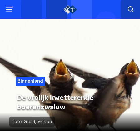
Binnenland
De vrolijk kwetterende
boerenzwaluw
foto:
Greetje-sibon