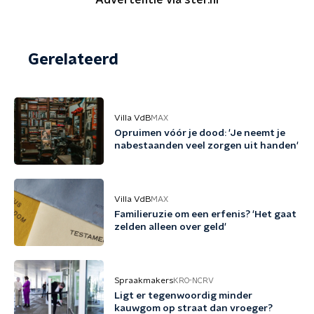
Advertentie via ster.nl
Gerelateerd
Villa VdB
MAX
Opruimen vóór je dood: 'Je neemt je
nabestaanden veel zorgen uit handen'
Villa VdB
MAX
Familieruzie om een erfenis? 'Het gaat
zelden alleen over geld'
Spraakmakers
KRO-NCRV
Ligt er tegenwoordig minder
kauwgom op straat dan vroeger?