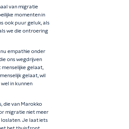
haal van migratie
eilijke momenten in
s ook puur geluk, als
 als we die ontroering
st nu empathie onder
 die ons wegdrijven
 menselijke gelaat,
enselijk gelaat, wil
 wel in kunnen
rs, die van Marokko
or migratie niet meer
oslaten. Je laat iets
met het thuisfront