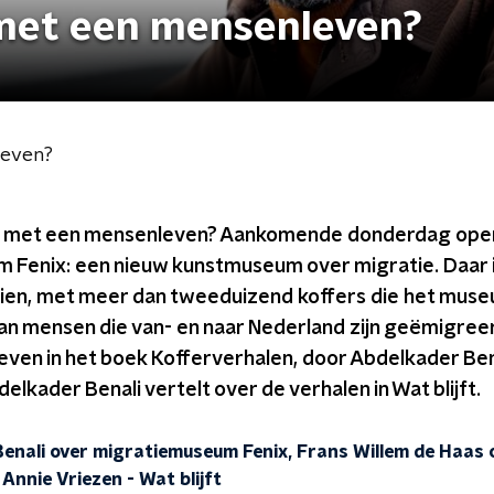
 met een mensenleven?
leven?
e met een mensenleven? Aankomende donderdag opent
Fenix: een nieuw kunstmuseum over migratie. Daar i
zien, met meer dan tweeduizend koffers die het museu
an mensen die van- en naar Nederland zijn geëmigreer
even in het boek Kofferverhalen, door Abdelkader Ben
kader Benali vertelt over de verhalen in Wat blijft.
enali over migratiemuseum Fenix, Frans Willem de Haas o
 Annie Vriezen
-
Wat blijft