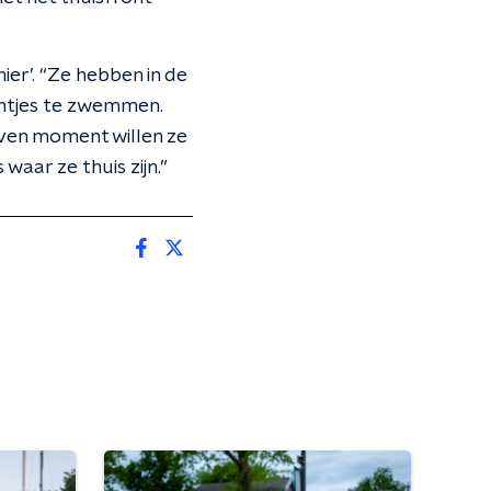
ier’. “Ze hebben in de
antjes te zwemmen.
even moment willen ze
 waar ze thuis zijn.”