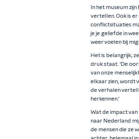
In het museum zijn 
vertellen. Ook is 
conflictsituaties 
je je geliefde in w
weer voelen bij mig
Het is belangrijk, 
druk staat. ‘De oor
van onze menselijk
elkaar zien, wordt 
de verhalen vertel
herkennen.’
Wat de impact van m
naar Nederland migr
de mensen die ze wa
achter, helemaal in