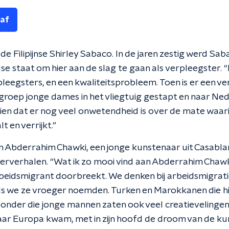
 af
 de Filipijnse Shirley Sabaco. In de jaren zestig werd S
e staat om hier aan de slag te gaan als verpleegster. 
pleegsters, en een kwaliteitsprobleem. Toen is er een v
en groep jonge dames in het vliegtuig gestapt en naar N
zien dat er nog veel onwetendheid is over de mate waar
 en verrijkt.”
n Abderrahim Chawki, een jonge kunstenaar uit Casabla
rverhalen. “Wat ik zo mooi vind aan Abderrahim Chawki 
rbeidsmigrant doorbreekt. We denken bij arbeidsmigrati
als we ze vroeger noemden. Turken en Marokkanen die 
onder die jonge mannen zaten ook veel creatievelingen. 
ar Europa kwam, met in zijn hoofd de droom van de kun