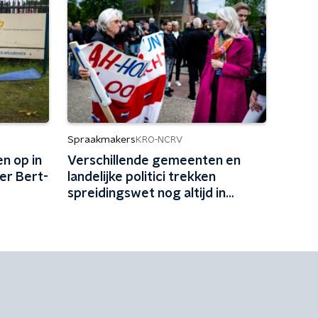
Spraakmakers
KRO-NCRV
en op in
Verschillende gemeenten en
'er Bert-
landelijke politici trekken
spreidingswet nog altijd in
twijfel: 'Heel schadelijk'