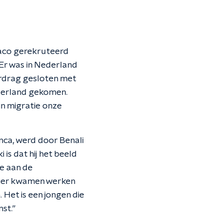
abaco gerekruteerd
“Er was in Nederland
erdrag gesloten met
ederland gekomen.
in migratie onze
nca, werd door Benali
is dat hij het beeld
e aan de
hier kwamen werken
Het is een jongen die
st.”