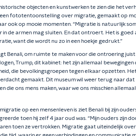
historische objecten en kunstwerken te zien die het ver
er een fototentoonstelling over migratie, gemaakt op mo
maar ook op mooie momenten. “Migratie is natuurlijk som
eer in de armen mag sluiten. En dat ontroert. Het is goed
ratie, want die wordt nu zo in een hoekje gedrukt.”
zegt Benali, om ruimte te maken voor die ontroering jui
logen, Trump, dit kabinet: het zijn allemaal bewegingen
heid, die bevolkingsgroepen tegen elkaar opzetten. Het
verdacht gemaakt. Dit museum wil weer terug naar dat m
len die ons mens maken, waar we ons misschien allemaal
igratie op een mensenleven is ziet Benali bij zijn oude
eerde toen hij zelf 4 jaar oud was. “Mijn ouders zijn do
ren toen ze vertrokken. Migratie gaat uiteindelijk over l
 die tijd, waarin er geen verbindingen en communicatie 