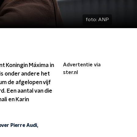
foto:
ANP
Advertentie via
 Koningin Máxima in
ster.nl
s onder andere het
m de afgelopen vijf
d. Een aantal van die
ali en Karin
ver Pierre Audi,