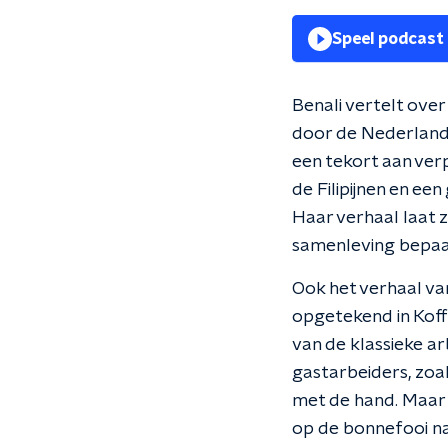
Speel podcast
Benali vertelt over
door de Nederlands
een tekort aan ver
de Filipijnen en e
Haar verhaal laat 
samenleving bepaalt
Ook het verhaal va
opgetekend in Koffe
van de klassieke a
gastarbeiders, zo
met de hand. Maar 
op de bonnefooi na