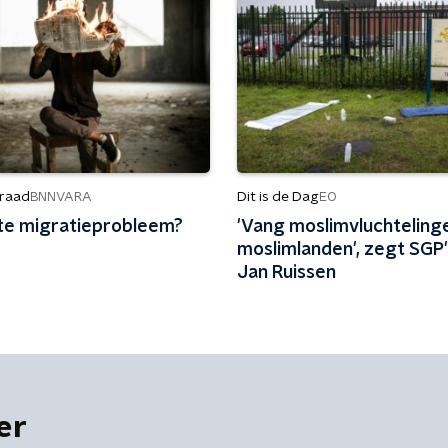
raad
Dit is de Dag
BNNVARA
EO
te migratieprobleem?
'Vang mos­lim­vluch­te­lin­g
g
mos­lim­lan­den', zegt SGP
Jan Ruissen
er