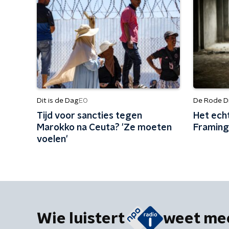
Dit is de Dag
De Rode D
EO
Tijd voor sancties tegen
Het ech
Marokko na Ceuta? 'Ze moeten
Framin
voelen'
Wie luistert
weet me