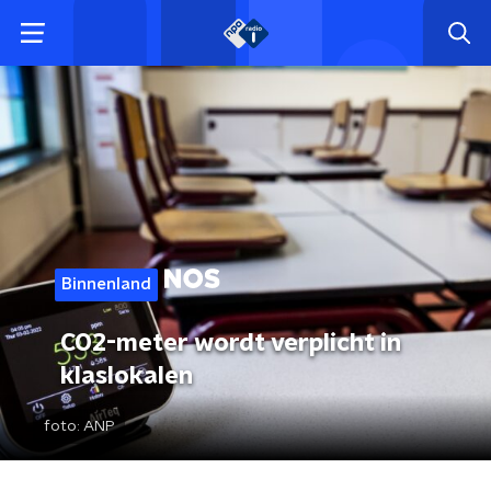
Binnenland
CO2-meter wordt verplicht in
klaslokalen
foto:
ANP