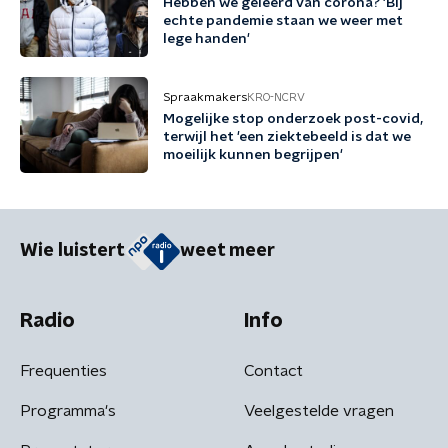
Hebben we geleerd van corona? 'Bij
echte pandemie staan we weer met
lege handen'
Spraakmakers
KRO-NCRV
Mogelijke stop onderzoek post-covid,
terwijl het 'een ziektebeeld is dat we
moeilijk kunnen begrijpen'
Wie luistert
weet meer
Radio
Info
Frequenties
Contact
Programma's
Veelgestelde vragen