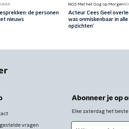
NOS Met het Oog op Morgen
NVARA
NO
sprekken: de personen
Acteur Cees Geel overled
het nieuws
was onmiskenbaar in alle
opzichten'
er
o
Abonneer je op o
Elke zaterdag het beste
act
gestelde vragen