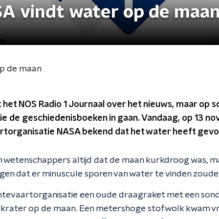
A vindt water op de maa
op de maan
 het NOS Radio 1 Journaal over het nieuws, maar op 
ie de geschiedenisboeken in gaan. Vandaag, op 13 n
torganisatie NASA bekend dat het water heeft gev
 wetenschappers altijd dat de maan kurkdroog was, ma
gen dat er minuscule sporen van water te vinden zouden 
imtevaartorganisatie een oude draagraket met een sond
rater op de maan. Een metershoge stofwolk kwam vrij