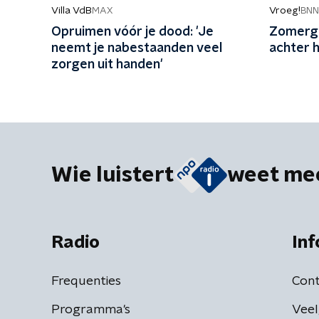
Villa VdB
Vroeg!
MAX
BN
Opruimen vóór je dood: 'Je
Zomerge
neemt je nabestaanden veel
achter 
zorgen uit handen'
Wie luistert
weet me
Radio
Inf
Frequenties
Cont
Programma's
Veel