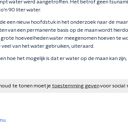
mpt water werd aangetroffen. Het betrof geen tsunam
’n 90 liter water.
de een nieuw hoofdstuk in het onderzoek naar de maan i
tten van een permanente basis op de maan wordt hierdo
 grote hoeveelheden water meegenomen hoeven te wo
 veel van het water gebruiken, uiteraard.
pen hoe het mogelijk is dat er water op de maan kan zijn
houd te tonen moet je
toestemming geven
voor social 
nu
.