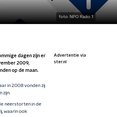
n
foto:
NPO Radio 1
Advertentie via
sommige dagen zijn er
ster.nl
ovember 2009,
onden op de maan.
ar in 2008 vonden zij
zijn.
e neerstorten in de
, waarin ook