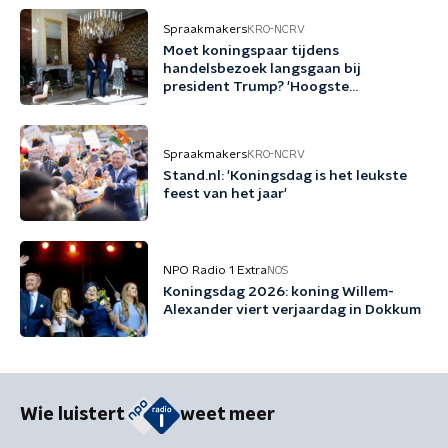
Spraakmakers
KRO-NCRV
Moet koningspaar tijdens
handelsbezoek langsgaan bij
president Trump? 'Hoogste
diplomatieke middel dat we kunnen
inzetten'
Spraakmakers
KRO-NCRV
Stand.nl: 'Koningsdag is het leukste
feest van het jaar'
NPO Radio 1 Extra
NOS
Koningsdag 2026: koning Willem-
Alexander viert verjaardag in Dokkum
Wie luistert
weet meer