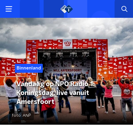
Binnenland
Vandaag op NPO Radio 1:
Koningsdag, live vanuit
Amersfoort
foto:
ANP