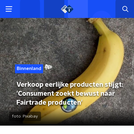
Binnenland
Verkoop eerlijke producten stijgt:
'Consument zoekt bewust naar
Fairtrade producten'
foto:
Pixabay