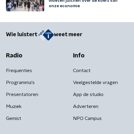
moeten juichen over de koers van
onze economie
Wie luistert
weet meer
Radio
Info
Frequenties
Contact
Programma's
Veelgestelde vragen
Presentatoren
App de studio
Muziek
Adverteren
Gemist
NPO Campus