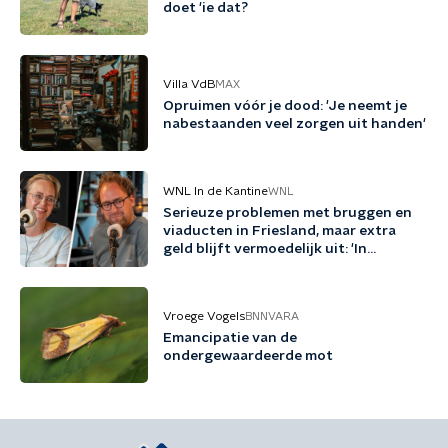
doet 'ie dat?
Villa VdB
MAX
Opruimen vóór je dood: 'Je neemt je
nabestaanden veel zorgen uit handen'
WNL In de Kantine
WNL
Serieuze problemen met bruggen en
viaducten in Friesland, maar extra
geld blijft vermoedelijk uit: 'In
Friesland kunnen we niet nog een
jaartje wachten'
Vroege Vogels
BNNVARA
Emancipatie van de
ondergewaardeerde mot