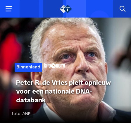
Binnenland
Peter R. de Vries pleit opnieuw
voor een nationale DNA-
databank
foto:
ANP